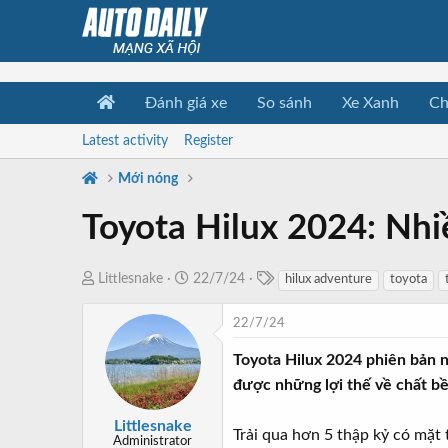
Đánh giá xe
So sánh
Xe Xanh
Ch
Latest activity
Register
Mới nóng
Toyota Hilux 2024: Nhi
T
T
N
Littlesnake
22/7/24
hilux adventure
toyota
a
h
g
g
r
à
22/7/24
s
e
y
Toyota Hilux 2024 phiên bản nâ
a
b
được những lợi thế về chất bề
d
ắ
s
t
Littlesnake
t
đ
Trải qua hơn 5 thập kỷ có mặt 
Administrator