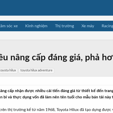
ăm sóc xe
Kinh nghiệm
Thị trường
Xe máy
Racin
ều nâng cấp đáng giá, phả hơ
toyota hilux
toyota hilux adventure
ng cấp nhận được nhiều cải tiến đáng giá từ thiết kế đến trang b
n bỉ và thực dụng vốn đã làm nên tên tuổi cho mẫu bán tải này
trên thị trường kể từ năm 1968, Toyota Hilux đã tạo dựng được v