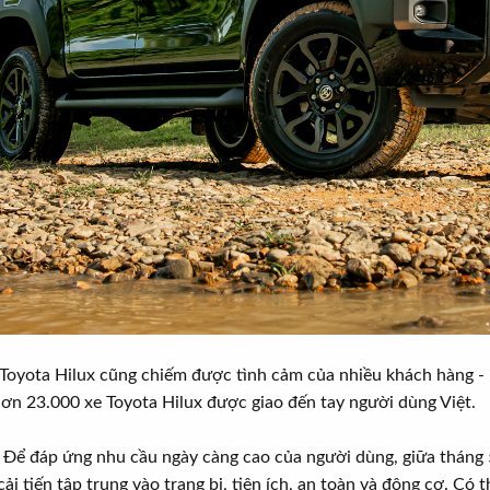
, Toyota Hilux cũng chiếm được tình cảm của nhiều khách hàng -
 hơn 23.000 xe Toyota Hilux được giao đến tay người dùng Việt.
ủ. Để đáp ứng nhu cầu ngày càng cao của người dùng, giữa tháng
ải tiến tập trung vào trang bị, tiện ích, an toàn và động cơ. C