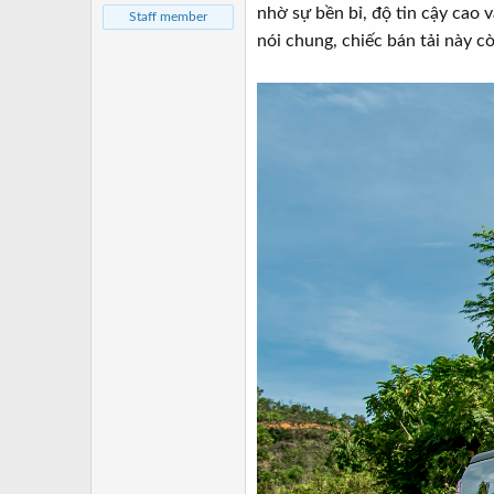
a
ầ
nhờ sự bền bỉ, độ tin cậy cao
Staff member
r
u
nói chung, chiếc bán tải này 
t
e
r