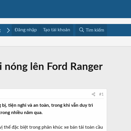
Đăng nhập
Tạo tài khoản
g
Mua bán
Media
Resources
Tìm kiếm
i nóng lên Ford Ranger
#1
ị, tiện nghi và an toàn, trong khi vẫn duy trì
 trong nhiều năm qua.
ị thế đặc biệt trong phân khúc xe bán tải toàn cầu