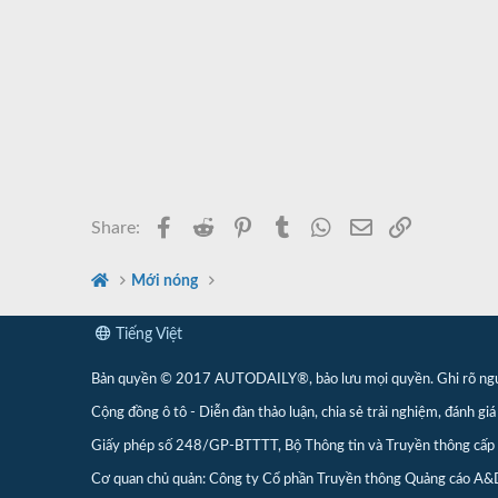
Facebook
Reddit
Pinterest
Tumblr
WhatsApp
Email
Link
Share:
Mới nóng
Tiếng Việt
Bản quyền © 2017 AUTODAILY®, bảo lưu mọi quyền. Ghi rõ nguồn 
Cộng đồng ô tô - Diễn đàn thảo luận, chia sẻ trải nghiệm, đánh giá 
Giấy phép số 248/GP-BTTTT, Bộ Thông tin và Truyền thông cấ
Cơ quan chủ quản: Công ty Cổ phần Truyền thông Quảng cáo A&