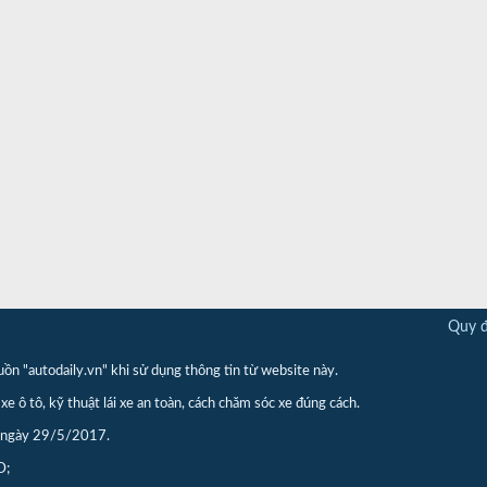
Quy đ
"autodaily.vn" khi sử dụng thông tin từ website này.
xe ô tô, kỹ thuật lái xe an toàn, cách chăm sóc xe đúng cách.
p ngày 29/5/2017.
D;