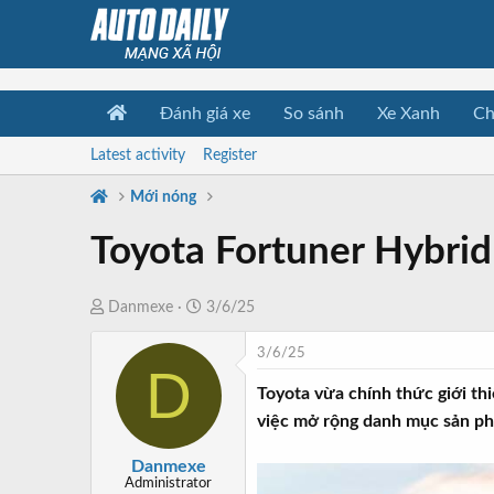
Đánh giá xe
So sánh
Xe Xanh
Ch
Latest activity
Register
Mới nóng
Toyota Fortuner Hybrid
T
N
Danmexe
3/6/25
h
g
3/6/25
r
à
D
e
y
Toyota vừa chính thức giới th
a
b
việc mở rộng danh mục sản phẩ
d
ắ
s
t
Danmexe
t
đ
Administrator