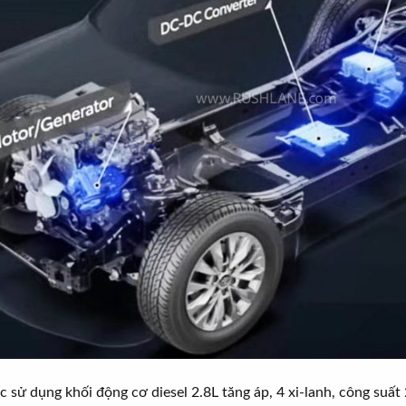
c sử dụng khối động cơ diesel 2.8L tăng áp, 4 xi-lanh, công su