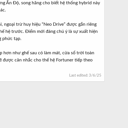
ờng Ấn Độ, song hãng cho biết hệ thống hybrid này
ác.
ại, ngoại trừ huy hiệu “Neo Drive” được gắn riêng
hế hệ trước. Điểm mới đáng chú ý là sự xuất hiện
g phức tạp.
p hơn như ghế sau có làm mát, cửa sổ trời toàn
ẽ được cân nhắc cho thế hệ Fortuner tiếp theo
Last edited:
3/6/25