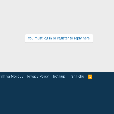
You must log in or register to reply here.
ịnh và Nội quy
Privacy Policy
Trợ giúp
Trang chủ
R
S
S