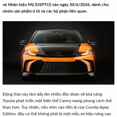
t
và Nhãn hiệu Mỹ (USPTO) vào ngày 30/6/2026, dành cho
e
nhóm sản phẩm ô tô và các bộ phận liên quan.
r
Động thái này làm dấy lên nhiều đồn đoán về khả năng
Toyota phát triển một biến thể Camry mang phong cách thể
thao hơn. Tuy nhiên, nếu nhìn vào tiền lệ của Corolla Apex
Edition, đây có thể không phải là một mẫu xe hiệu năng cao