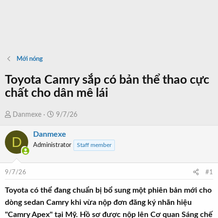
Mới nóng
Toyota Camry sắp có bản thể thao cực
chất cho dân mê lái
T
N
Danmexe
9/7/26
h
g
Danmexe
r
à
D
Administrator
Staff member
e
y
a
b
d
ắ
9/7/26
#1
s
t
t
đ
Toyota có thể đang chuẩn bị bổ sung một phiên bản mới cho
a
ầ
dòng sedan Camry khi vừa nộp đơn đăng ký nhãn hiệu
r
u
"Camry Apex" tại Mỹ. Hồ sơ được nộp lên Cơ quan Sáng chế