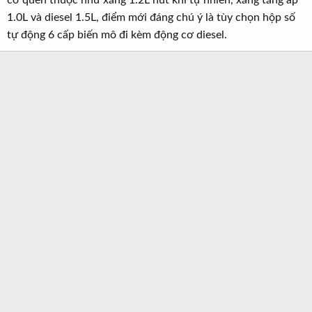
cơ quen thuộc như xăng 1.2L hút khí tự nhiên, xăng tăng áp
1.0L và diesel 1.5L, điểm mới đáng chú ý là tùy chọn hộp số
tự động 6 cấp biến mô đi kèm động cơ diesel.