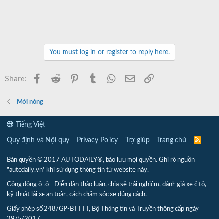
You must log in or register to reply here.
Facebook
Reddit
Pinterest
Tumblr
WhatsApp
Email
Link
Share:
Mới nóng
Tiếng Việt
Quy định và Nội quy
Privacy Policy
Trợ giúp
Trang chủ
R
S
S
Bản quyền © 2017 AUTODAILY®, bảo lưu mọi quyền. Ghi rõ nguồn
"autodaily.vn" khi sử dụng thông tin từ website này.
Cộng đồng ô tô - Diễn đàn thảo luận, chia sẻ trải nghiệm, đánh giá xe ô tô,
kỹ thuật lái xe an toàn, cách chăm sóc xe đúng cách.
Giấy phép số 248/GP-BTTTT, Bộ Thông tin và Truyền thông cấp ngày
29/5/2017.