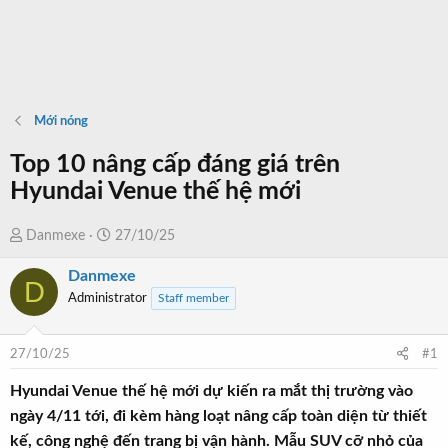
Mới nóng
Top 10 nâng cấp đáng giá trên
Hyundai Venue thế hệ mới
T
N
Danmexe
27/10/25
h
g
Danmexe
r
à
D
Administrator
Staff member
e
y
a
b
d
ắ
27/10/25
#1
s
t
t
đ
Hyundai Venue thế hệ mới dự kiến ra mắt thị trường vào
a
ầ
ngày 4/11 tới, đi kèm hàng loạt nâng cấp toàn diện từ thiết
r
u
kế, công nghệ đến trang bị vận hành. Mẫu SUV cỡ nhỏ của