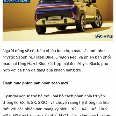
Người dùng sẽ có thêm nhiều lựa chọn màu sắc mới như
Mystic Sapphire, Hazel Blue, Dragon Red, và phiên bản phối
màu hai tông Hazel Blue kết hợp mái đen Abyss Black, phù
hợp với cá tính đa dạng của khách hàng trẻ.
Danh mục phiên bản hoàn toàn mới
Hyundai Venue thế hệ mới loại bỏ cách phân chia truyền
thống (E, EX, S, SX, SX(O)) và chuyển sang hệ thống mã hóa
mới với các phiên bản mang ký hiệu HX2, HX4, HX5, HX6,
HX7, HX8 và bản cao cấp nhất HX10. Cách làm này tạo cảm