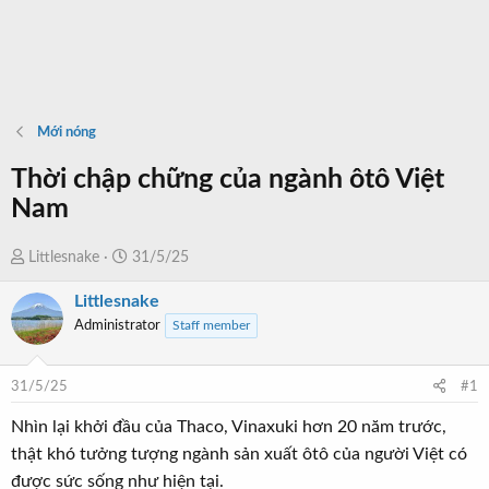
Mới nóng
Thời chập chững của ngành ôtô Việt
Nam
T
N
Littlesnake
31/5/25
h
g
Littlesnake
r
à
Administrator
Staff member
e
y
a
b
d
ắ
31/5/25
#1
s
t
t
đ
Nhìn lại khởi đầu của Thaco, Vinaxuki hơn 20 năm trước,
a
ầ
thật khó tưởng tượng ngành sản xuất ôtô của người Việt có
r
u
được sức sống như hiện tại.