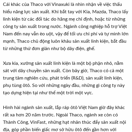
Cái khác của Thaco với Vinaxuki là nhìn nhận về việc thấu
hiểu năng lực sản xuất. Khi bắt tay với Kia, Mazda, Thaco lấy
linh kiện từ các đối tác do hãng mẹ chỉ định, hoặc từ những
công ty sản xuất trong nước. Ngành công nghiệp hỗ trợ Việt
Nam đến nay vẫn èo uột, vậy để tối ưu chi phí và tự mình lớn
mạnh, Thaco chủ động luôn khâu sản xuất linh kiện, bắt đầu
từ những thứ đơn giản như bộ dây điện, ghế.
Xưa kia, xưởng sản xuất linh kiện là một bộ phận nhỏ, nằm
sát với dây chuyền sản xuất. Còn bây giờ, Thaco có cả một
trung tâm nghiên cứu, phát triển (R&D), sản xuất linh kiện,
phụ tùng ôtô. So với những ngày đầu, những gì công ty này
tạo dựng hiện tại như thể một trời một vực.
Hình hài ngành sản xuất, lắp ráp ôtô Việt Nam giờ đây khác
rất xa hơn 20 năm trước. Ngoài Thaco, ngành xe còn có
Thành Công, VinFast, những hạt nhân thúc đẩy sản xuất nội
địa, góp phần biến giấc mơ sở hữu ôtô đến gần hơn với