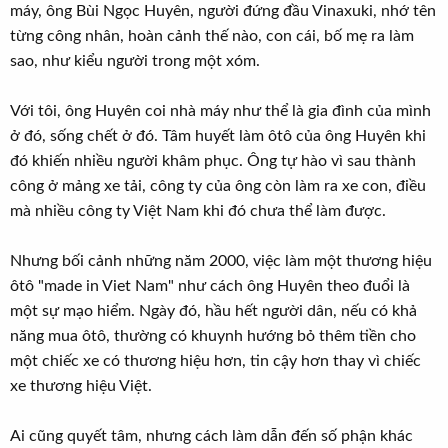
máy, ông Bùi Ngọc Huyên, người đứng đầu Vinaxuki, nhớ tên
từng công nhân, hoàn cảnh thế nào, con cái, bố mẹ ra làm
sao, như kiểu người trong một xóm.
Với tôi, ông Huyên coi nhà máy như thể là gia đình của mình
ở đó, sống chết ở đó. Tâm huyết làm ôtô của ông Huyên khi
đó khiến nhiều người khâm phục. Ông tự hào vì sau thành
công ở mảng xe tải, công ty của ông còn làm ra xe con, điều
mà nhiều công ty Việt Nam khi đó chưa thể làm được.
Nhưng bối cảnh những năm 2000, việc làm một thương hiệu
ôtô "made in Viet Nam" như cách ông Huyên theo đuổi là
một sự mạo hiểm. Ngày đó, hầu hết người dân, nếu có khả
năng mua ôtô, thường có khuynh hướng bỏ thêm tiền cho
một chiếc xe có thương hiệu hơn, tin cậy hơn thay vì chiếc
xe thương hiệu Việt.
Ai cũng quyết tâm, nhưng cách làm dẫn đến số phận khác