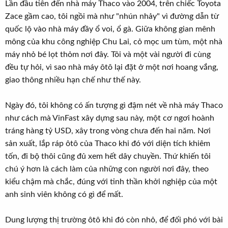
Lần đầu tiên đến nhà máy Thaco vào 2004, trên chiếc Toyota
Zace gầm cao, tôi ngồi mà như "nhún nhảy" vì đường dẫn từ
quốc lộ vào nhà máy đầy ổ voi, ổ gà. Giữa không gian mênh
mông của khu công nghiệp Chu Lai, cỏ mọc um tùm, một nhà
máy nhỏ bé lọt thỏm nơi đây. Tôi và một vài người đi cùng
đều tự hỏi, vì sao nhà máy ôtô lại đặt ở một nơi hoang vắng,
giao thông nhiều hạn chế như thế này.
Ngày đó, tôi không có ấn tượng gì đậm nét về nhà máy Thaco
như cách mà VinFast xây dựng sau này, một cơ ngơi hoành
tráng hàng tỷ USD, xây trong vòng chưa đến hai năm. Nơi
sản xuất, lắp ráp ôtô của Thaco khi đó với diện tích khiêm
tốn, đi bộ thôi cũng đủ xem hết dây chuyền. Thứ khiến tôi
chú ý hơn là cách làm của những con người nơi đây, theo
kiểu chậm mà chắc, đúng với tinh thần khởi nghiệp của một
anh sinh viên không có gì để mất.
Dung lượng thị trường ôtô khi đó còn nhỏ, để đối phó với bài