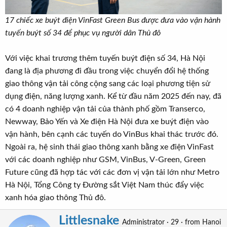
17 chiếc xe buýt điện VinFast Green Bus được đưa vào vận hành
tuyến buýt số 34 để phục vụ người dân Thủ đô
Với việc khai trương thêm tuyến buýt điện số 34, Hà Nội
đang là địa phương đi đầu trong việc chuyển đổi hệ thống
giao thông vận tải công cộng sang các loại phương tiện sử
dụng điện, năng lượng xanh. Kể từ đầu năm 2025 đến nay, đã
có 4 doanh nghiệp vận tải của thành phố gồm Transerco,
Newway, Bảo Yến và Xe điện Hà Nội đưa xe buýt điện vào
vận hành, bên cạnh các tuyến do VinBus khai thác trước đó.
Ngoài ra, hệ sinh thái giao thông xanh bằng xe điện VinFast
với các doanh nghiệp như GSM, VinBus, V-Green, Green
Future cũng đã hợp tác với các đơn vị vận tải lớn như Metro
Hà Nội, Tổng Công ty Đường sắt Việt Nam thúc đẩy việc
xanh hóa giao thông Thủ đô.
Littlesnake
W
Administrator
·
29
·
from
Hanoi