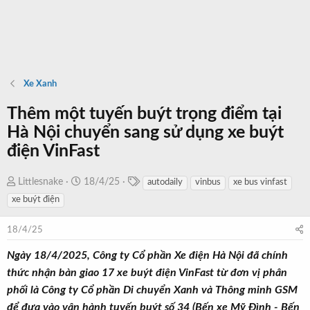
Xe Xanh
Thêm một tuyến buýt trọng điểm tại
Hà Nội chuyển sang sử dụng xe buýt
điện VinFast
T
T
N
Littlesnake
18/4/25
autodaily
vinbus
xe bus vinfast
a
h
g
xe buýt điện
g
r
à
s
e
y
18/4/25
a
b
Ngày 18/4/2025, Công ty Cổ phần Xe điện Hà Nội đã chính
d
ắ
thức nhận bàn giao 17 xe buýt điện VinFast từ đơn vị phân
s
t
t
đ
phối là Công ty Cổ phần Di chuyển Xanh và Thông minh GSM
a
ầ
để đưa vào vận hành tuyến buýt số 34 (Bến xe Mỹ Đình - Bến