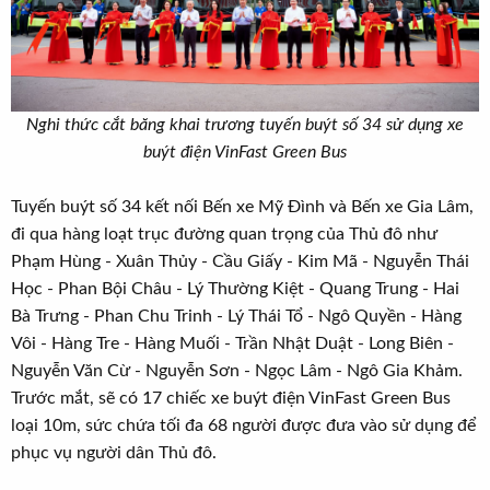
Nghi thức cắt băng khai trương tuyến buýt số 34 sử dụng xe
buýt điện VinFast Green Bus
Tuyến buýt số 34 kết nối Bến xe Mỹ Đình và Bến xe Gia Lâm,
đi qua hàng loạt trục đường quan trọng của Thủ đô như
Phạm Hùng - Xuân Thủy - Cầu Giấy - Kim Mã - Nguyễn Thái
Học - Phan Bội Châu - Lý Thường Kiệt - Quang Trung - Hai
Bà Trưng - Phan Chu Trinh - Lý Thái Tổ - Ngô Quyền - Hàng
Vôi - Hàng Tre - Hàng Muối - Trần Nhật Duật - Long Biên -
Nguyễn Văn Cừ - Nguyễn Sơn - Ngọc Lâm - Ngô Gia Khảm.
Trước mắt, sẽ có 17 chiếc xe buýt điện VinFast Green Bus
loại 10m, sức chứa tối đa 68 người được đưa vào sử dụng để
phục vụ người dân Thủ đô.