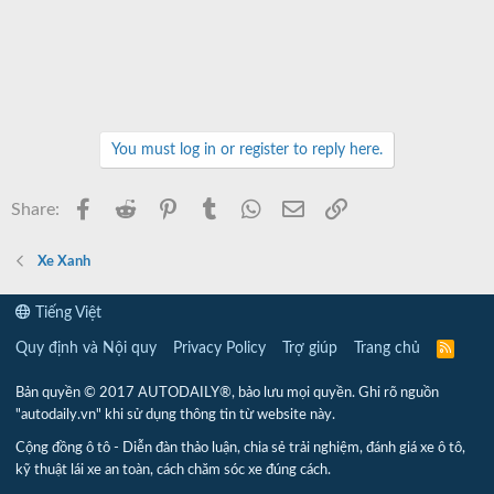
You must log in or register to reply here.
Facebook
Reddit
Pinterest
Tumblr
WhatsApp
Email
Link
Share:
Xe Xanh
Tiếng Việt
Quy định và Nội quy
Privacy Policy
Trợ giúp
Trang chủ
R
S
S
Bản quyền © 2017 AUTODAILY®, bảo lưu mọi quyền. Ghi rõ nguồn
"autodaily.vn" khi sử dụng thông tin từ website này.
Cộng đồng ô tô - Diễn đàn thảo luận, chia sẻ trải nghiệm, đánh giá xe ô tô,
kỹ thuật lái xe an toàn, cách chăm sóc xe đúng cách.