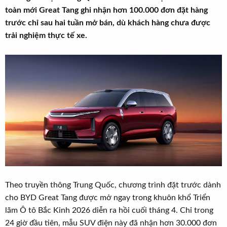
r
u
toàn mới Great Tang ghi nhận hơn 100.000 đơn đặt hàng
t
trước chỉ sau hai tuần mở bán, dù khách hàng chưa được
e
trải nghiệm thực tế xe.
r
Theo truyền thông Trung Quốc, chương trình đặt trước dành
cho BYD Great Tang được mở ngay trong khuôn khổ Triển
lãm Ô tô Bắc Kinh 2026 diễn ra hồi cuối tháng 4. Chỉ trong
24 giờ đầu tiên, mẫu SUV điện này đã nhận hơn 30.000 đơn