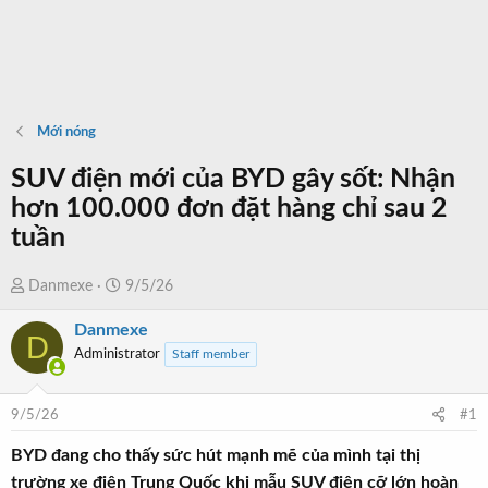
Mới nóng
SUV điện mới của BYD gây sốt: Nhận
hơn 100.000 đơn đặt hàng chỉ sau 2
tuần
T
N
Danmexe
9/5/26
h
g
Danmexe
r
à
D
Administrator
Staff member
e
y
a
b
d
ắ
9/5/26
#1
s
t
t
đ
BYD đang cho thấy sức hút mạnh mẽ của mình tại thị
a
ầ
trường xe điện Trung Quốc khi mẫu SUV điện cỡ lớn hoàn