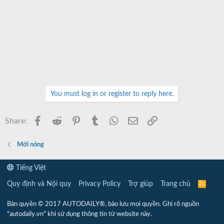
You must log in or register to reply here.
Facebook
Reddit
Pinterest
Tumblr
WhatsApp
Email
Link
Share:
Mới nóng
Tiếng Việt
Quy định và Nội quy
Privacy Policy
Trợ giúp
Trang chủ
R
S
S
Bản quyền © 2017 AUTODAILY®, bảo lưu mọi quyền. Ghi rõ nguồn
"autodaily.vn" khi sử dụng thông tin từ website này.