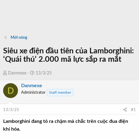
Mới nóng
Siêu xe điện đầu tiên của Lamborghini:
‘Quái thú’ 2.000 mã lực sắp ra mắt
T
N
Danmexe
13/3/25
h
g
Danmexe
r
à
D
Administrator
Staff member
e
y
a
b
d
ắ
13/3/25
#1
s
t
t
đ
Lamborghini đang tỏ ra chậm mà chắc trên cuộc đua điện
a
ầ
khí hóa.
r
u