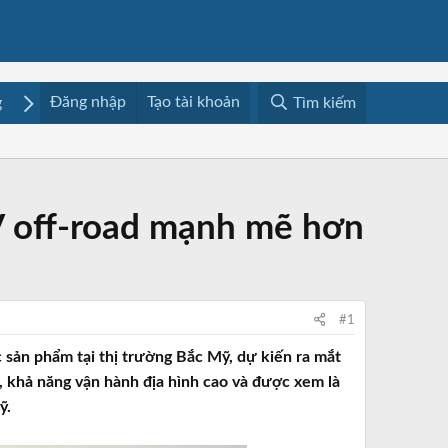
Đăng nhập
Tạo tài khoản
g
Mua bán
Media
Resources
Tìm kiếm
UV off-road mạnh mẽ hơn
#1
sản phẩm tại thị trường Bắc Mỹ, dự kiến ra mắt
 khả năng vận hành địa hình cao và được xem là
ỹ.