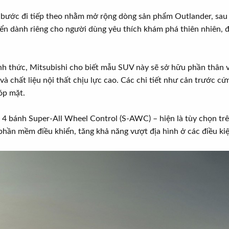
 bước đi tiếp theo nhằm mở rộng dòng sản phẩm Outlander, sau t
n dành riêng cho người dùng yêu thích khám phá thiên nhiên, đ
h thức, Mitsubishi cho biết mẫu SUV này sẽ sở hữu phần thân vỏ
i và chất liệu nội thất chịu lực cao. Các chi tiết như cản trước 
óp mặt.
 4 bánh Super-All Wheel Control (S-AWC) – hiện là tùy chọn tr
n phần mềm điều khiển, tăng khả năng vượt địa hình ở các điều k