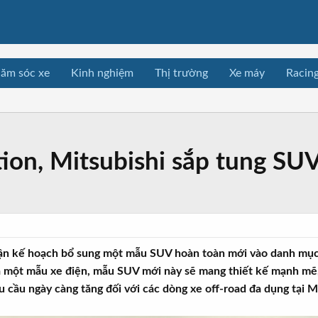
ăm sóc xe
Kinh nghiệm
Thị trường
Xe máy
Racin
ition, Mitsubishi sắp tung S
ận kế hoạch bổ sung một mẫu SUV hoàn toàn mới vào danh mục 
à một mẫu xe điện, mẫu SUV mới này sẽ mang thiết kế mạnh mẽ,
hu cầu ngày càng tăng đối với các dòng xe off-road đa dụng tại M