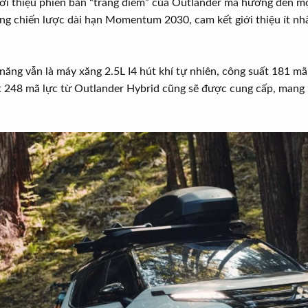
ới thiệu phiên bản “trang điểm” của Outlander mà hướng đến một
ong chiến lược dài hạn Momentum 2030, cam kết giới thiệu ít n
ăng vẫn là máy xăng 2.5L I4 hút khí tự nhiên, công suất 181 mã
t 248 mã lực từ Outlander Hybrid cũng sẽ được cung cấp, mang l