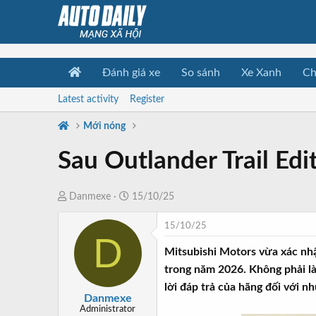
Đánh giá xe
So sánh
Xe Xanh
Ch
Latest activity
Register
Mới nóng
Sau Outlander Trail Ed
T
N
Danmexe
15/10/25
h
g
15/10/25
r
à
D
e
y
Mitsubishi Motors vừa xác nh
a
b
trong năm 2026. Không phải l
d
ắ
lời đáp trả của hãng đối với n
s
t
Danmexe
t
đ
Administrator