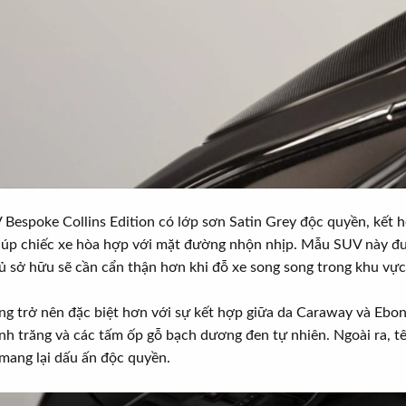
 Bespoke Collins Edition có lớp sơn Satin Grey độc quyền, kết 
iúp chiếc xe hòa hợp với mặt đường nhộn nhịp. Mẫu SUV này đư
hủ sở hữu sẽ cần cẩn thận hơn khi đỗ xe song song trong khu vực
àng trở nên đặc biệt hơn với sự kết hợp giữa da Caraway và Ebony
h trăng và các tấm ốp gỗ bạch dương đen tự nhiên. Ngoài ra, tên
 mang lại dấu ấn độc quyền.