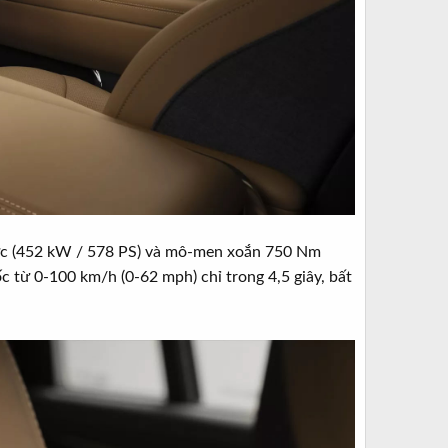
ã lực (452 kW / 578 PS) và mô-men xoắn 750 Nm
 từ 0-100 km/h (0-62 mph) chỉ trong 4,5 giây, bất