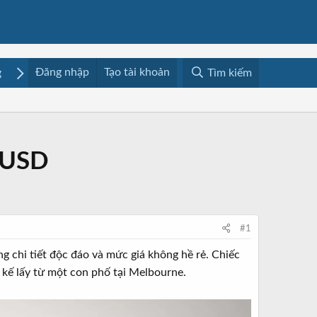
Đăng nhập
Tạo tài khoản
g
Mua bán
Media
Resources
Tìm kiếm
0 USD
#1
ng chi tiết độc đáo và mức giá không hề rẻ. Chiếc
 kế lấy từ một con phố tại Melbourne.