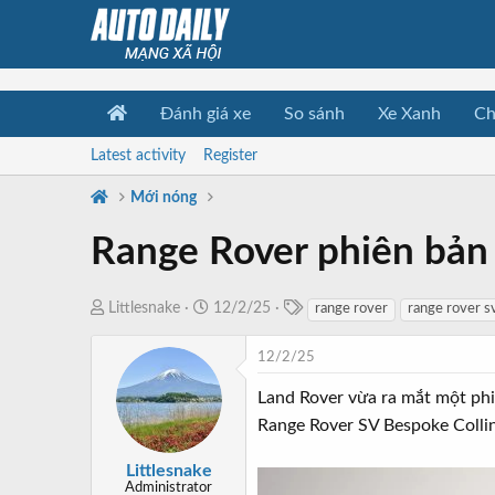
Đánh giá xe
So sánh
Xe Xanh
Ch
Latest activity
Register
Mới nóng
Range Rover phiên bản
T
T
N
Littlesnake
12/2/25
range rover
range rover sv
a
h
g
g
r
à
12/2/25
s
e
y
Land Rover vừa ra mắt một phiê
a
b
Range Rover SV Bespoke Collin
d
ắ
s
t
Littlesnake
t
đ
Administrator