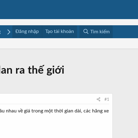
Đăng nhập
Tạo tài khoản
g
Mua bán
Media
Resources
Tìm kiếm
an ra thế giới
#1
ầu nhau về giá trong một thời gian dài, các hãng xe