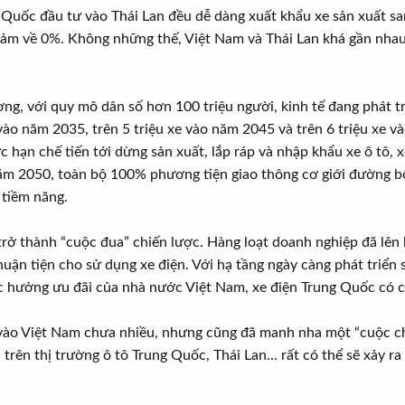
g Quốc đầu tư vào Thái Lan đều dễ dàng xuất khẩu xe sản xuất s
giảm về 0%. Không những thế, Việt Nam và Thái Lan khá gần nhau 
g, với quy mô dân số hơn 100 triệu người, kinh tế đang phát tri
vào năm 2035, trên 5 triệu xe vào năm 2045 và trên 6 triệu xe 
 hạn chế tiến tới dừng sản xuất, lắp ráp và nhập khẩu xe ô tô, 
m 2050, toàn bộ 100% phương tiện giao thông cơ giới đường bộ
t tiềm năng.
trở thành “cuộc đua” chiến lược. Hàng loạt doanh nghiệp đã lên 
huận tiện cho sử dụng xe điện. Với hạ tầng ngày càng phát triển 
ược hưởng ưu đãi của nhà nước Việt Nam, xe điện Trung Quốc có cơ
vào Việt Nam chưa nhiều, nhưng cũng đã manh nha một “cuộc chiế
 trên thị trường ô tô Trung Quốc, Thái Lan… rất có thể sẽ xảy ra