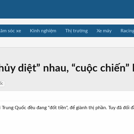
ăm sóc xe
Kinh nghiệm
Thị trường
Xe máy
Racin
ủy diệt” nhau, “cuộc chiến” l
ốc
 Trung Quốc đều đang "đốt tiền", để giành thị phần. Tuy đã đối đ