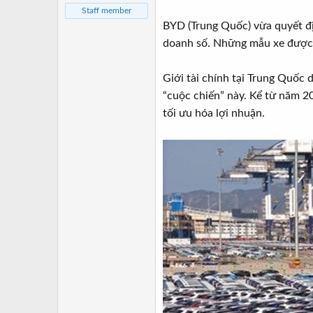
a
ầ
Staff member
r
u
BYD (Trung Quốc) vừa quyết đị
t
doanh số. Những mẫu xe được g
e
r
Giới tài chính tại Trung Quốc 
“cuộc chiến” này. Kể từ năm 20
tối ưu hóa lợi nhuận.