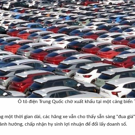
Ô tô điện Trung Quốc chờ xuất khẩu tại một cảng biển 
ng một thời gian dài, các hãng xe vẫn cho thấy sẵn sàng "đua giá
nh hưởng, chấp nhận hy sinh lợi nhuận để đổi lấy doanh số.