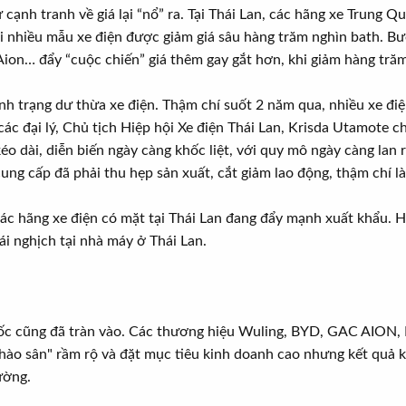
cạnh tranh về giá lại “nổ” ra. Tại Thái Lan, các hãng xe Trung Q
i nhiều mẫu xe điện được giảm giá sâu hàng trăm nghìn bath. B
on… đẩy “cuộc chiến” giá thêm gay gắt hơn, khi giảm hàng trăm
tình trạng dư thừa xe điện. Thậm chí suốt 2 năm qua, nhiều xe 
ác đại lý, Chủ tịch Hiệp hội Xe điện Thái Lan, Krisda Utamote ch
 kéo dài, diễn biến ngày càng khốc liệt, với quy mô ngày càng la
ng cấp đã phải thu hẹp sản xuất, cắt giảm lao động, thậm chí là 
các hãng xe điện có mặt tại Thái Lan đang đẩy mạnh xuất khẩu. 
lái nghịch tại nhà máy ở Thái Lan.
uốc cũng đã tràn vào. Các thương hiệu Wuling, BYD, GAC AION,
chào sân" rầm rộ và đặt mục tiêu kinh doanh cao nhưng kết quả
rường.