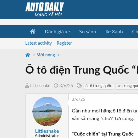
Đánh giá xe
So sánh
Xe Xanh
Ch
Latest activity
Register
Mới nóng
Ô tô điện Trung Quốc “h
T
T
N
Littlesnake
3/6/25
ô tô trung quốc
xe trung qu
a
h
g
g
r
à
3/6/25
s
e
y
Gần như mọi hãng ô tô điện tại
a
b
vẫn sẵn sàng "chơi" tới cùng.
d
ắ
s
t
Littlesnake
t
đ
"Cuộc chiến" tại Trung Quốc
Administrator