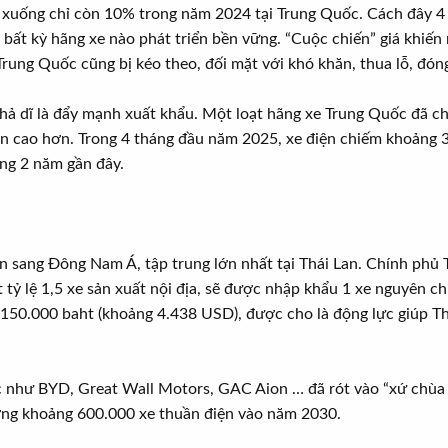
m xuống chỉ còn 10% trong năm 2024 tại Trung Quốc. Cách đây 4 
bất kỳ hãng xe nào phát triển bền vững. “Cuộc chiến” giá khiến 
i Trung Quốc cũng bị kéo theo, đối mặt với khó khăn, thua lỗ, đón
khả dĩ là đẩy mạnh xuất khẩu. Một loạt hãng xe Trung Quốc đã ch
uận cao hơn. Trong 4 tháng đầu năm 2025, xe điện chiếm khoảng
ng 2 năm gần đây.
n sang Đông Nam Á, tập trung lớn nhất tại Thái Lan. Chính phủ T
t tỷ lệ 1,5 xe sản xuất nội địa, sẽ được nhập khẩu 1 xe nguyên
 150.000 baht (khoảng 4.438 USD), được cho là động lực giúp Th
c như BYD, Great Wall Motors, GAC Aion … đã rót vào “xứ chùa 
ợng khoảng 600.000 xe thuần điện vào năm 2030.