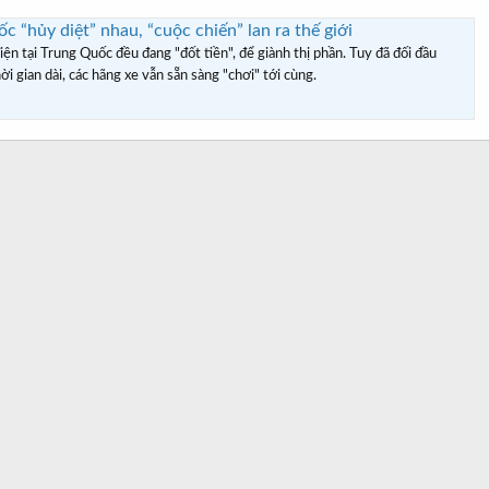
c “hủy diệt” nhau, “cuộc chiến” lan ra thế giới
ện tại Trung Quốc đều đang "đốt tiền", để giành thị phần. Tuy đã đối đầu
i gian dài, các hãng xe vẫn sẵn sàng "chơi" tới cùng.