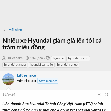
Mới nóng
Nhiều xe Hyundai giảm giá lên tới cả
trăm triệu đồng
T
T
N
Littlesnake
18/6/24
hyundai
hyundai custin
a
h
g
hyundai elantra
hyundai santa fe
hyundai venue
g
r
à
s
e
y
Littlesnake
a
b
Administrator
Staff member
d
ắ
s
t
18/6/24
#1
t
đ
a
ầ
Liên doanh ô tô Hyundai Thành Công Việt Nam (HTV) chính
r
u
thức công bố giá bán lẻ mới cho 4 dòng xe: Hyundai Santa Fe,