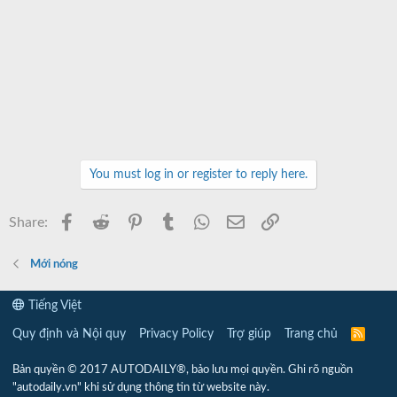
You must log in or register to reply here.
Facebook
Reddit
Pinterest
Tumblr
WhatsApp
Email
Link
Share:
Mới nóng
Tiếng Việt
Quy định và Nội quy
Privacy Policy
Trợ giúp
Trang chủ
R
S
S
Bản quyền © 2017 AUTODAILY®, bảo lưu mọi quyền. Ghi rõ nguồn
"autodaily.vn" khi sử dụng thông tin từ website này.