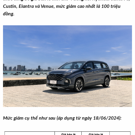
t
Custin, Elantra và Venue, mức giảm cao nhất là 100 triệu
e
đồng.
r
Mức giảm cụ thể như sau (áp dụng từ ngày 18/06/2024):