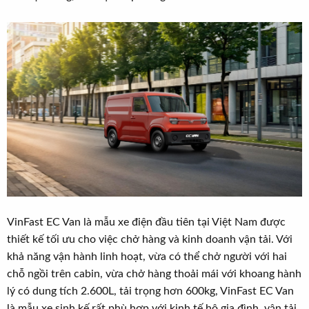
t
e
r
VinFast EC Van là mẫu xe điện đầu tiên tại Việt Nam được
thiết kế tối ưu cho việc chở hàng và kinh doanh vận tải. Với
khả năng vận hành linh hoạt, vừa có thể chở người với hai
chỗ ngồi trên cabin, vừa chở hàng thoải mái với khoang hành
lý có dung tích 2.600L, tải trọng hơn 600kg, VinFast EC Van
là mẫu xe sinh kế rất phù hợp với kinh tế hộ gia đình, vận tải