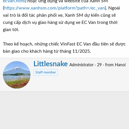
ecvan.html
) hoặc ứng dụng và website của Xanh SM
(
https://www.xanhsm.com/platform?path=/ec_van
)
.
Ngoài
vai trò là đối tác phân phối xe, Xanh SM dự kiến cũng sẽ
cung cấp dịch vụ giao hàng sử dụng xe EC Van trong thời
gian tới.
Theo kế hoạch, những chiếc VinFast EC Van đầu tiên sẽ được
bàn giao cho khách hàng từ tháng 11/2025.
Littlesnake
W
Administrator
·
29
·
from
Hanoi
r
Staff member
i
t
t
e
n
b
y