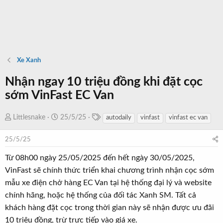
Xe Xanh
Nhận ngay 10 triệu đồng khi đặt cọc
sớm VinFast EC Van
T
T
N
Littlesnake
25/5/25
autodaily
vinfast
vinfast ec van
a
h
g
g
r
à
25/5/25
s
e
y
Từ 08h00 ngày 25/05/2025 đến hết ngày 30/05/2025,
a
b
VinFast sẽ chính thức triển khai chương trình nhận cọc sớm
d
ắ
mẫu xe điện chở hàng EC Van tại hệ thống đại lý và website
s
t
t
đ
chính hãng, hoặc hệ thống của đối tác Xanh SM. Tất cả
a
ầ
khách hàng đặt cọc trong thời gian này sẽ nhận được ưu đãi
r
u
10 triệu đồng, trừ trực tiếp vào giá xe.