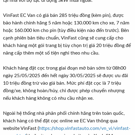
tại nhà với bộ sạc di động 3kW mua ngoài.
VinFast EC Van có giá bán 285 triệu đồng (kèm pin), được
bảo hành chính hãng 5 năm hoặc 130.000 km cho xe, 7 năm
hoặc 160.000 km cho pin (tùy điều kiện nào đến trước). Bên
cạnh phiên bản tiêu chuẩn, VinFast cũng sẽ cung cấp cho
khách hàng một gói trang bị tùy chọn trị giá 20 triệu đồng để
nâng cấp thêm một số tiện nghi theo nhu cầu.
Khách hàng đặt cọc trong giai đoạn mở bán sớm từ 08h00
ngày 25/05/2025 đến hết ngày 30/05/2025 sẽ được ưu đãi
10 triệu đồng trừ vào giá bán. Mức phí đặt cọc là 7 triệu
đồng/xe, không hoàn/hủy, chỉ được phép chuyển nhượng
nếu khách hàng không có nhu cầu nhận xe.
Ngoài hệ thống nhà phân phối chính hãng trên toàn quốc,
khách hàng có thể đặt cọc online xe EC Van thông qua
website VinFast (
https://shop.vinfastauto.com/vn_vi/vinfast-