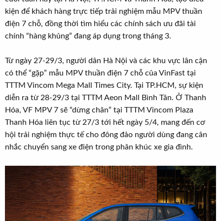
r
u
kiện để khách hàng trực tiếp trải nghiệm mẫu MPV thuần
t
điện 7 chỗ, đồng thời tìm hiểu các chính sách ưu đãi tài
e
chính “hàng khủng” đang áp dụng trong tháng 3.
r
Từ ngày 27-29/3, người dân Hà Nội và các khu vực lân cận
có thể “gặp” mẫu MPV thuần điện 7 chỗ của VinFast tại
TTTM Vincom Mega Mall Times City. Tại TP.HCM, sự kiện
diễn ra từ 28-29/3 tại TTTM Aeon Mall Bình Tân. Ở Thanh
Hóa, VF MPV 7 sẽ “dừng chân” tại TTTM Vincom Plaza
Thanh Hóa liên tục từ 27/3 tới hết ngày 5/4, mang đến cơ
hội trải nghiệm thực tế cho đông đảo người dùng đang cân
nhắc chuyển sang xe điện trong phân khúc xe gia đình.