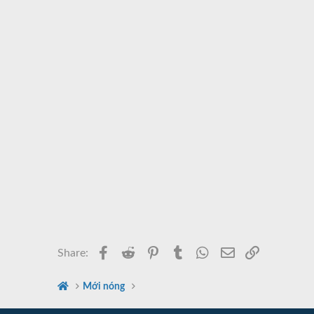
Facebook
Reddit
Pinterest
Tumblr
WhatsApp
Email
Link
Share:
Mới nóng