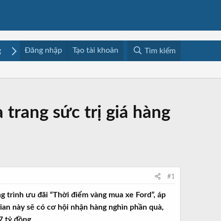
Đăng nhập
Tạo tài khoản
g
Mua bán
Media
Resources
Tìm kiếm
trang sức trị giá hàng
#1
 trình ưu đãi “Thời điểm vàng mua xe Ford”, áp
an này sẽ có cơ hội nhận hàng nghìn phần quà,
7 tỷ đồng.