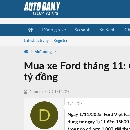
Đánh giá xe
So sánh
Xe Xanh
Ch
Latest activity
Register
Mới nóng
Mua xe Ford tháng 11: C
tỷ đồng
T
N
Danmexe
1/11/25
h
g
1/11/25
r
à
D
e
y
Ngày 1/11/2025, Ford Việt Nam
a
b
dụng từ ngày 1/11 đến 15h00 
d
ắ
trong đó có hơn 1.000 giải thư