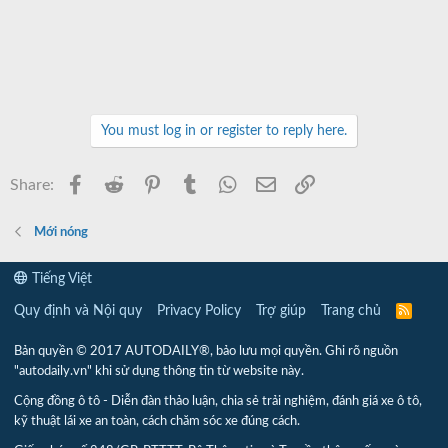
You must log in or register to reply here.
Facebook
Reddit
Pinterest
Tumblr
WhatsApp
Email
Link
Share:
Mới nóng
Tiếng Việt
Quy định và Nội quy
Privacy Policy
Trợ giúp
Trang chủ
R
S
S
Bản quyền © 2017 AUTODAILY®, bảo lưu mọi quyền. Ghi rõ nguồn
"autodaily.vn" khi sử dụng thông tin từ website này.
Cộng đồng ô tô - Diễn đàn thảo luận, chia sẻ trải nghiệm, đánh giá xe ô tô,
kỹ thuật lái xe an toàn, cách chăm sóc xe đúng cách.