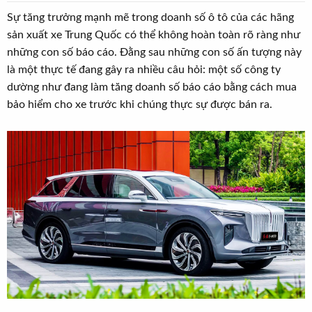
a
ầ
Sự tăng trưởng mạnh mẽ trong doanh số ô tô của các hãng
r
u
sản xuất xe Trung Quốc có thể không hoàn toàn rõ ràng như
t
những con số báo cáo. Đằng sau những con số ấn tượng này
e
là một thực tế đang gây ra nhiều câu hỏi: một số công ty
r
dường như đang làm tăng doanh số báo cáo bằng cách mua
bảo hiểm cho xe trước khi chúng thực sự được bán ra.