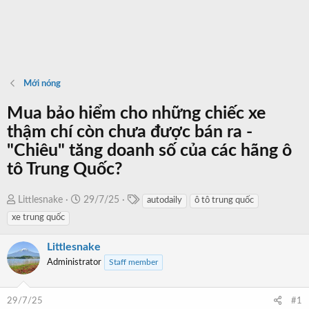
Mới nóng
Mua bảo hiểm cho những chiếc xe
thậm chí còn chưa được bán ra -
"Chiêu" tăng doanh số của các hãng ô
tô Trung Quốc?
T
T
N
Littlesnake
29/7/25
autodaily
ô tô trung quốc
a
h
g
xe trung quốc
g
r
à
s
e
y
Littlesnake
a
b
Administrator
Staff member
d
ắ
s
t
29/7/25
#1
t
đ