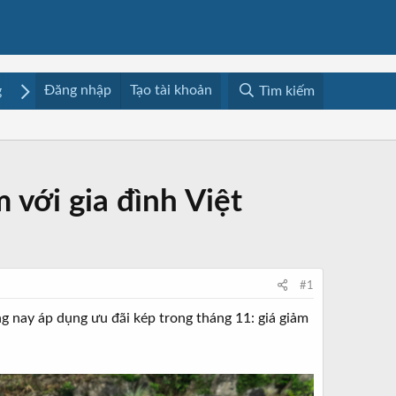
Đăng nhập
Tạo tài khoản
g
Mua bán
Media
Resources
Tìm kiếm
với gia đình Việt
#1
g nay áp dụng ưu đãi kép trong tháng 11: giá giảm