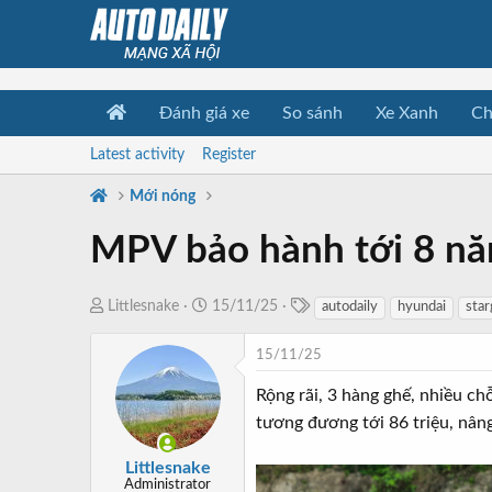
Đánh giá xe
So sánh
Xe Xanh
Ch
Latest activity
Register
Mới nóng
MPV bảo hành tới 8 năm
T
T
N
Littlesnake
15/11/25
autodaily
hyundai
star
a
h
g
g
r
à
15/11/25
s
e
y
Rộng rãi, 3 hàng ghế, nhiều ch
a
b
tương đương tới 86 triệu, nân
d
ắ
s
t
Littlesnake
t
đ
Administrator