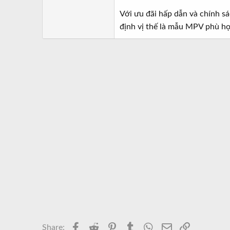
Với ưu đãi hấp dẫn và chính s
định vị thế là mẫu MPV phù hợp,
Facebook
Reddit
Pinterest
Tumblr
WhatsApp
Email
Link
Share: