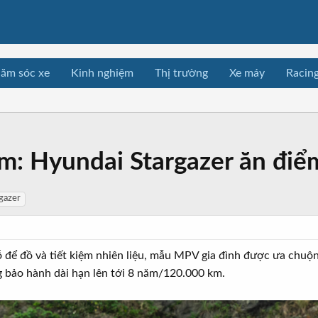
ăm sóc xe
Kinh nghiệm
Thị trường
Xe máy
Racin
: Hyundai Stargazer ăn điểm 
gazer
ỗ để đồ và tiết kiệm nhiên liệu, mẫu MPV gia đình được ưa chuộn
g bảo hành dài hạn lên tới 8 năm/120.000 km.