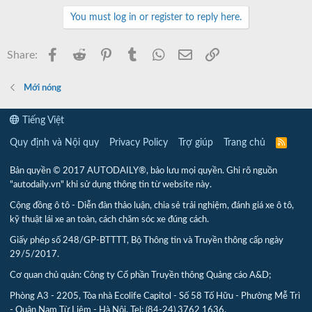
You must log in or register to reply here.
Facebook
Reddit
Pinterest
Tumblr
WhatsApp
Email
Link
Share:
Mới nóng
Tiếng Việt
Quy định và Nội quy
Privacy Policy
Trợ giúp
Trang chủ
R
S
S
Bản quyền © 2017 AUTODAILY®, bảo lưu mọi quyền. Ghi rõ nguồn
"autodaily.vn" khi sử dụng thông tin từ website này.
Cộng đồng ô tô - Diễn đàn thảo luận, chia sẻ trải nghiệm, đánh giá xe ô tô,
kỹ thuật lái xe an toàn, cách chăm sóc xe đúng cách.
Giấy phép số 248/GP-BTTTT, Bộ Thông tin và Truyền thông cấp ngày
29/5/2017.
Cơ quan chủ quản: Công ty Cổ phần Truyền thông Quảng cáo A&D;
Phòng A3 - 2205, Tòa nhà Ecolife Capitol - Số 58 Tố Hữu - Phường Mễ Trì
- Quận Nam Từ Liêm - Hà Nội. Tel: (84-24) 3762 1636.