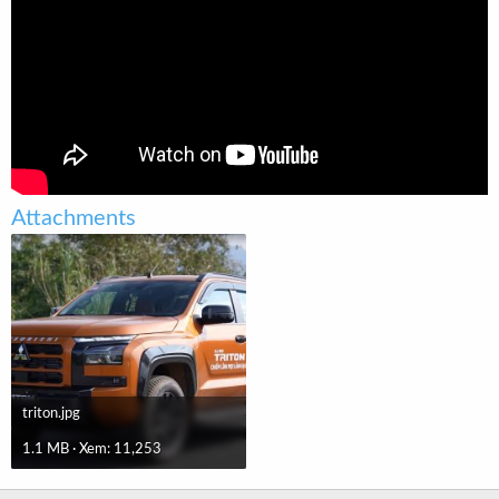
t
e
r
Attachments
triton.jpg
1.1 MB · Xem: 11,253