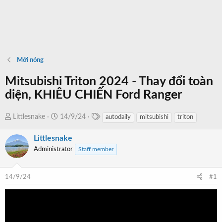
Mới nóng
Mitsubishi Triton 2024 - Thay đổi toàn
diện, KHIÊU CHIẾN Ford Ranger
T
T
N
Littlesnake
14/9/24
autodaily
mitsubishi
triton
a
h
g
g
Littlesnake
r
à
s
e
y
Administrator
Staff member
a
b
d
ắ
14/9/24
#1
s
t
t
đ
a
ầ
r
u