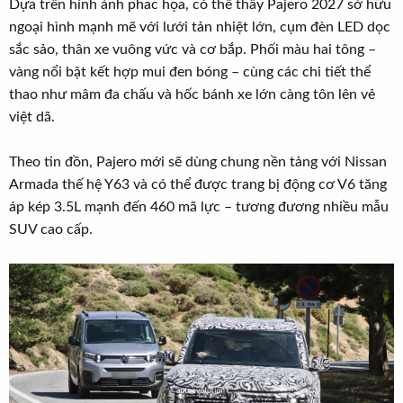
Dựa trên hình ảnh phac họa, có thể thấy Pajero 2027 sở hữu
ngoại hình mạnh mẽ với lưới tản nhiệt lớn, cụm đèn LED dọc
sắc sảo, thân xe vuông vức và cơ bắp. Phối màu hai tông –
vàng nổi bật kết hợp mui đen bóng – cùng các chi tiết thể
thao như mâm đa chấu và hốc bánh xe lớn càng tôn lên vẻ
việt dã.
Theo tin đồn, Pajero mới sẽ dùng chung nền tảng với Nissan
Armada thế hệ Y63 và có thể được trang bị động cơ V6 tăng
áp kép 3.5L mạnh đến 460 mã lực – tương đương nhiều mẫu
SUV cao cấp.