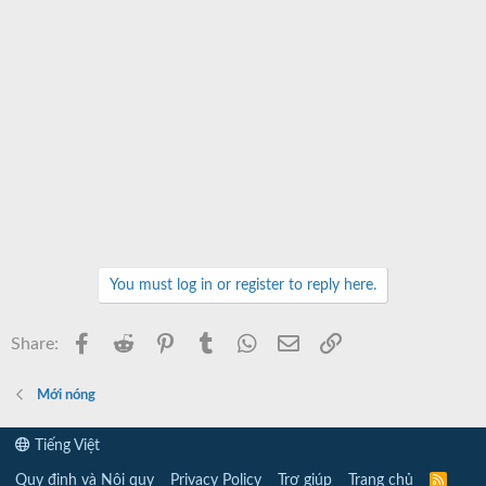
You must log in or register to reply here.
Facebook
Reddit
Pinterest
Tumblr
WhatsApp
Email
Link
Share:
Mới nóng
Tiếng Việt
Quy định và Nội quy
Privacy Policy
Trợ giúp
Trang chủ
R