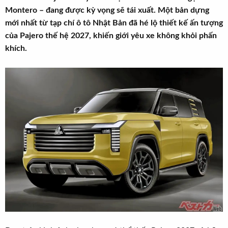
r
u
Montero – đang được kỳ vọng sẽ tái xuất. Một bản dựng
t
mới nhất từ tạp chí ô tô Nhật Bản đã hé lộ thiết kế ấn tượng
e
của Pajero thế hệ 2027, khiến giới yêu xe không khỏi phấn
r
khích.