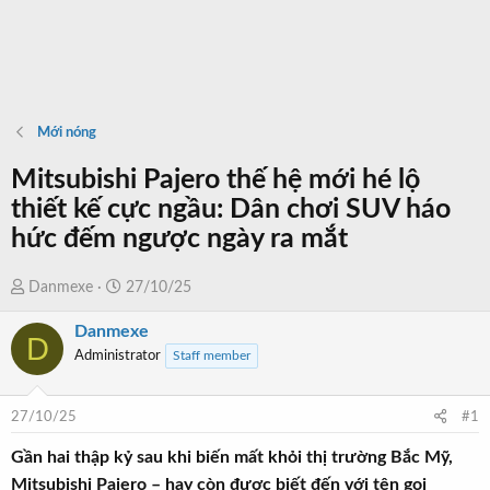
Mới nóng
Mitsubishi Pajero thế hệ mới hé lộ
thiết kế cực ngầu: Dân chơi SUV háo
hức đếm ngược ngày ra mắt
T
N
Danmexe
27/10/25
h
g
Danmexe
r
à
D
Administrator
Staff member
e
y
a
b
d
ắ
27/10/25
#1
s
t
t
đ
Gần hai thập kỷ sau khi biến mất khỏi thị trường Bắc Mỹ,
a
ầ
Mitsubishi Pajero – hay còn được biết đến với tên gọi