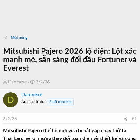
Mới nóng
Mitsubishi Pajero 2026 lộ diện: Lột xác
mạnh mẽ, sẵn sàng đối đầu Fortuner và
Everest
T
N
Danmexe
3/2/26
h
g
Danmexe
r
à
D
Administrator
Staff member
e
y
a
b
d
ắ
3/2/26
#1
s
t
t
đ
Mitsubishi Pajero thế hệ mới vừa bị bắt gặp chạy thử tại
a
ầ
Thái Lan, hé lộ những thay đổi toàn diện về thiết kế và công