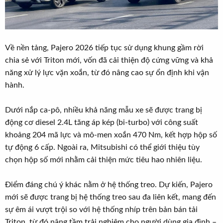
Về nền tảng, Pajero 2026 tiếp tục sử dụng khung gầm rời
chia sẻ với Triton mới, vốn đã cải thiện độ cứng vững và khả
năng xử lý lực vặn xoắn, từ đó nâng cao sự ổn định khi vận
hành.
Dưới nắp ca-pô, nhiều khả năng mẫu xe sẽ được trang bị
động cơ diesel 2.4L tăng áp kép (bi-turbo) với công suất
khoảng 204 mã lực và mô-men xoắn 470 Nm, kết hợp hộp số
tự động 6 cấp. Ngoài ra, Mitsubishi có thể giới thiệu tùy
chọn hộp số mới nhằm cải thiện mức tiêu hao nhiên liệu.
Điểm đáng chú ý khác nằm ở hệ thống treo. Dự kiến, Pajero
mới sẽ được trang bị hệ thống treo sau đa liên kết, mang đến
sự êm ái vượt trội so với hệ thống nhíp trên bản bán tải
Triton, từ đó nâng tầm trải nghiệm cho người dùng gia đình –