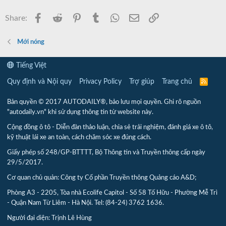
Facebook
Reddit
Pinterest
Tumblr
WhatsApp
Email
Link
Share:
Mới nóng
Tiếng Việt
Quy định và Nội quy
Privacy Policy
Trợ giúp
Trang chủ
R
S
S
Bản quyền © 2017 AUTODAILY®, bảo lưu mọi quyền. Ghi rõ nguồn
"autodaily.vn" khi sử dụng thông tin từ website này.
Cộng đồng ô tô - Diễn đàn thảo luận, chia sẻ trải nghiệm, đánh giá xe ô tô,
kỹ thuật lái xe an toàn, cách chăm sóc xe đúng cách.
Giấy phép số 248/GP-BTTTT, Bộ Thông tin và Truyền thông cấp ngày
29/5/2017.
Cơ quan chủ quản: Công ty Cổ phần Truyền thông Quảng cáo A&D;
Phòng A3 - 2205, Tòa nhà Ecolife Capitol - Số 58 Tố Hữu - Phường Mễ Trì
- Quận Nam Từ Liêm - Hà Nội. Tel: (84-24) 3762 1636.
Người đại diện: Trịnh Lê Hùng