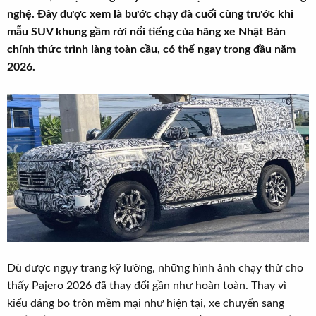
r
u
nghệ. Đây được xem là bước chạy đà cuối cùng trước khi
t
mẫu SUV khung gầm rời nổi tiếng của hãng xe Nhật Bản
e
chính thức trình làng toàn cầu, có thể ngay trong đầu năm
r
2026.
Dù được ngụy trang kỹ lưỡng, những hình ảnh chạy thử cho
thấy Pajero 2026 đã thay đổi gần như hoàn toàn. Thay vì
kiểu dáng bo tròn mềm mại như hiện tại, xe chuyển sang