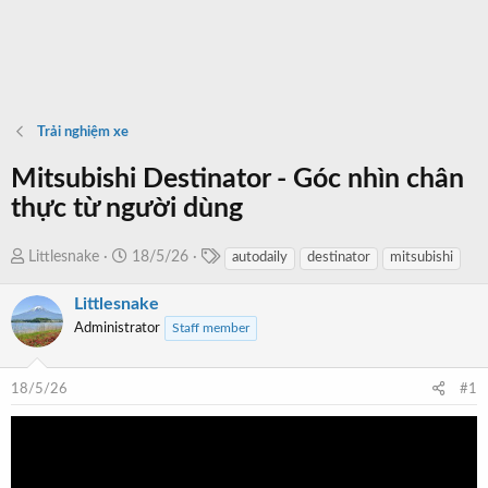
Trải nghiệm xe
Mitsubishi Destinator - Góc nhìn chân
thực từ người dùng
T
T
N
Littlesnake
18/5/26
autodaily
destinator
mitsubishi
a
h
g
g
Littlesnake
r
à
s
e
y
Administrator
Staff member
a
b
d
ắ
18/5/26
#1
s
t
t
đ
a
ầ
r
u