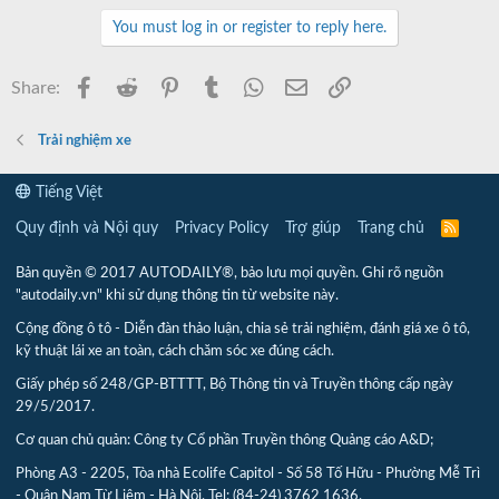
You must log in or register to reply here.
Facebook
Reddit
Pinterest
Tumblr
WhatsApp
Email
Link
Share:
Trải nghiệm xe
Tiếng Việt
Quy định và Nội quy
Privacy Policy
Trợ giúp
Trang chủ
R
S
S
Bản quyền © 2017 AUTODAILY®, bảo lưu mọi quyền. Ghi rõ nguồn
"autodaily.vn" khi sử dụng thông tin từ website này.
Cộng đồng ô tô - Diễn đàn thảo luận, chia sẻ trải nghiệm, đánh giá xe ô tô,
kỹ thuật lái xe an toàn, cách chăm sóc xe đúng cách.
Giấy phép số 248/GP-BTTTT, Bộ Thông tin và Truyền thông cấp ngày
29/5/2017.
Cơ quan chủ quản: Công ty Cổ phần Truyền thông Quảng cáo A&D;
Phòng A3 - 2205, Tòa nhà Ecolife Capitol - Số 58 Tố Hữu - Phường Mễ Trì
- Quận Nam Từ Liêm - Hà Nội. Tel: (84-24) 3762 1636.