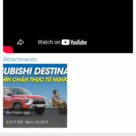
t
e
r
Attachments
destinator.jpg
419.9 KB · Xem: 16,863