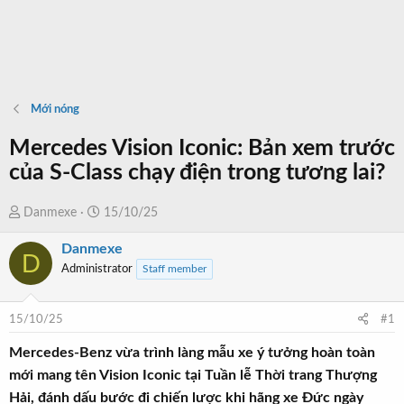
Mới nóng
Mercedes Vision Iconic: Bản xem trước
của S-Class chạy điện trong tương lai?
T
N
Danmexe
15/10/25
h
g
Danmexe
r
à
D
Administrator
Staff member
e
y
a
b
d
ắ
15/10/25
#1
s
t
t
đ
Mercedes-Benz vừa trình làng mẫu xe ý tưởng hoàn toàn
a
ầ
mới mang tên Vision Iconic tại Tuần lễ Thời trang Thượng
r
u
Hải, đánh dấu bước đi chiến lược khi hãng xe Đức ngày