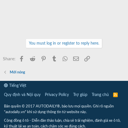
You must log in or register to reply here.
Facebook
Reddit
Pinterest
Tumblr
WhatsApp
Email
Link
Share:
Mới nóng
Tiếng Việt
Quy định và Nội quy
Privacy Policy
Trợ giúp
Trang chủ
R
S
S
Bản quyền © 2017 AUTODAILY®, bảo lưu mọi quyền. Ghi rõ nguồn
"autodaily.vn" khi sử dụng thông tin từ website này.
Cộng đồng ô tô - Diễn đàn thảo luận, chia sẻ trải nghiệm, đánh giá xe ô tô,
kỹ thuật lái xe an toàn, cách chăm sóc xe đúng cách.