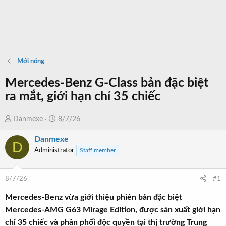
Mới nóng
Mercedes-Benz G-Class bản đặc biệt
ra mắt, giới hạn chỉ 35 chiếc
T
N
Danmexe
8/7/26
h
g
Danmexe
r
à
D
Administrator
Staff member
e
y
a
b
d
ắ
8/7/26
#1
s
t
t
đ
Mercedes-Benz vừa giới thiệu phiên bản đặc biệt
a
ầ
Mercedes-AMG G63 Mirage Edition, được sản xuất giới hạn
r
u
chỉ 35 chiếc và phân phối độc quyền tại thị trường Trung