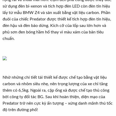
sử dụng đèn bi-xenon và tích hợp đèn LED còn đèn tín hiệu
lấy từ mẫu BMW Z4 và sản xuất bằng vật liệu carbon. Phần
đuôi của chiếc Predator được thiết kế tích hợp đèn tín hiệu,
đèn hậu và đèn báo dừng. Kích cỡ của lốp sau lớn hơn và
phủ sơn đen bóng hầm hố thay vì màu xám của bản tiêu
chuẩn.
Nhờ những chi tiết tái thiết kế được chế tạo bằng vật liệu
carbon và nhôm siêu nhẹ, nên trọng lượng của xe chỉ tăng
thêm có 6,5kg. Ngoài ra, cặp ống xả được chế tạo thủ công
bởi công ty đối tác BG. Sau khi hoàn thiện, diện mạo của
Predator trở nên cực kỳ ấn tượng – xứng danh mãnh thú tốc
độ trên đường phố!