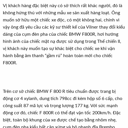
Vị khách hàng đặc biệt này có sở thích rất khác người, đó là
không hứng thú với những mẫu xe sản xuất hàng loạt. Ông
muốn sở hữu một chiếc xe độc, có một không hai, chính vì
vậy ông đã yêu cầu các kỹ sư thiết kế của Vilner thay đổi kiểu
dáng của cụm đèn pha của chiếc BMW F800R, hơi hướng
hình ảnh của chiếc mặt nạ được sử dụng trong Thế chiến II,
vị khách này muốn tạo sự khác biệt cho chiếc xe khi vận
hành bằng âm thanh “gầm rú” hoàn toàn mới cho chiếc
F800R.
Trên cơ sở chiếc BMW F 800 R tiêu chuẩn được trang bị
động cơ 4 xylanh, dung tích 798cc đi kèm hộp số 6 cấp, cho
công suất 87 mã lực và trọng lượng 177 kg. Với sức mạnh
động cơ đó, chiếc F 800R có thể đạt vận tốc 200km/h. Đặc
biệt, toàn bộ khung của xe được chế tạo bằng nhôm nhẹ,
cụm đèn pha kiểu bất cân xứng và bộ phanh đĩa Brembo