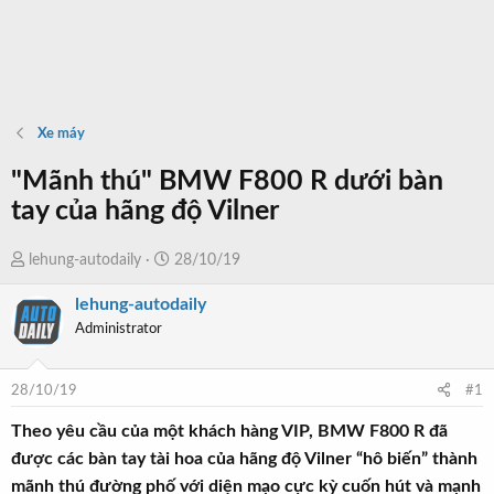
Xe máy
"Mãnh thú" BMW F800 R dưới bàn
tay của hãng độ Vilner
T
N
lehung-autodaily
28/10/19
h
g
lehung-autodaily
r
à
Administrator
e
y
a
b
d
ắ
28/10/19
#1
s
t
t
đ
Theo yêu cầu của một khách hàng VIP, BMW F800 R đã
a
ầ
được các bàn tay tài hoa của hãng độ Vilner “hô biến” thành
r
u
mãnh thú đường phố với diện mạo cực kỳ cuốn hút và mạnh