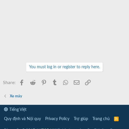
You must log in or register to reply here.
Facebook
Reddit
Pinterest
Tumblr
WhatsApp
Email
Link
Share:
Xe máy
Tiếng Việt
Quy định và Nội quy
Privacy Policy
Trợ giúp
Trang chủ
R
S
S