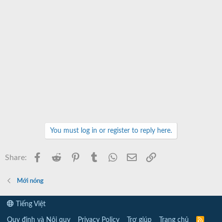
You must log in or register to reply here.
Facebook
Reddit
Pinterest
Tumblr
WhatsApp
Email
Link
Share:
Mới nóng
Tiếng Việt
Quy định và Nội quy
Privacy Policy
Trợ giúp
Trang chủ
R