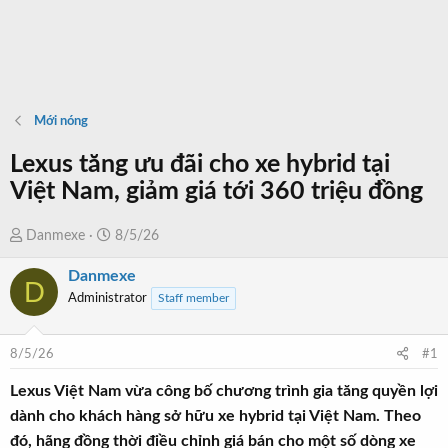
Mới nóng
Lexus tăng ưu đãi cho xe hybrid tại
Việt Nam, giảm giá tới 360 triệu đồng
T
N
Danmexe
8/5/26
h
g
Danmexe
r
à
D
Administrator
Staff member
e
y
a
b
d
ắ
8/5/26
#1
s
t
t
đ
Lexus Việt Nam vừa công bố chương trình gia tăng quyền lợi
a
ầ
dành cho khách hàng sở hữu xe hybrid tại Việt Nam. Theo
r
u
đó, hãng đồng thời điều chỉnh giá bán cho một số dòng xe