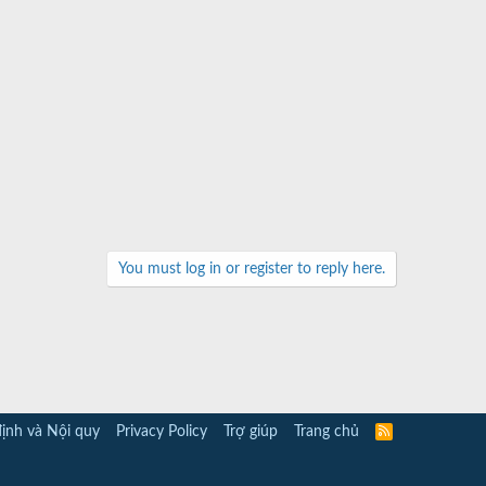
You must log in or register to reply here.
ịnh và Nội quy
Privacy Policy
Trợ giúp
Trang chủ
R
S
S