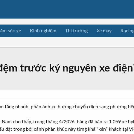
ăm sóc xe
Kinh nghiệm
Thị trường
Xe máy
Racin
đệm trước kỷ nguyên xe điện
am tăng nhanh, phản ánh xu hướng chuyển dịch sang phương tiện 
t Nam cho thấy, trong tháng 4/2026, hãng đã bán ra 1.069 xe hy
u đặt trong bối cảnh phân khúc này từng khá “kén” khách tại V