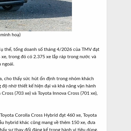
minh hoạ)​
Cụ thể, tổng doanh số tháng 4/2026 của TMV đạt
xe, trong đó có 2.375 xe lắp ráp trong nước và
 ngoái.
ra, cho thấy sức hút ổn định trong nhóm khách
ng độ nhờ thiết kế hiện đại và khả năng vận hành
la Cross (703 xe) và Toyota Innova Cross (701 xe),
 Toyota Corolla Cross Hybrid đạt 460 xe, Toyota
mẫu hybrid khác cũng mang về thêm 150 xe, đưa
ấy sự thay đổi đáng kể trong hành vi tiêu dùng.