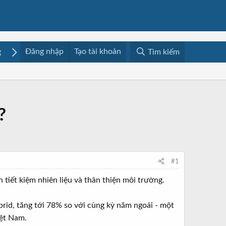
Đăng nhập
Tạo tài khoản
g
Mua bán
Media
Resources
Tìm kiếm
?
#1
tiết kiệm nhiên liệu và thân thiện môi trường.
brid, tăng tới 78% so với cùng kỳ năm ngoái - một
iệt Nam.