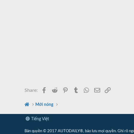
Facebook
Reddit
Pinterest
Tumblr
WhatsApp
Email
Link
Share:
Mới nóng
Tiếng Việt
Bản quyền © 2017 AUTODAILY®, bảo lưu mọi quyền. Ghi rõ nguồn 