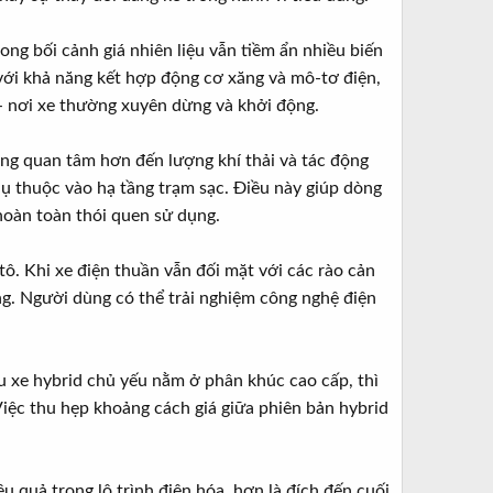
ng bối cảnh giá nhiên liệu vẫn tiềm ẩn nhiều biến
 với khả năng kết hợp động cơ xăng và mô-tơ điện,
c - nơi xe thường xuyên dừng và khởi động.
ng quan tâm hơn đến lượng khí thải và tác động
hụ thuộc vào hạ tầng trạm sạc. Điều này giúp dòng
 hoàn toàn thói quen sử dụng.
ô. Khi xe điện thuần vẫn đối mặt với các rào cản
dụng. Người dùng có thể trải nghiệm công nghệ điện
u xe hybrid chủ yếu nằm ở phân khúc cao cấp, thì
iệc thu hẹp khoảng cách giá giữa phiên bản hybrid
 quả trong lộ trình điện hóa, hơn là đích đến cuối