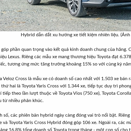
Hybrid dẫn dắt xu hướng xe tiết kiệm nhiên liệu. (Ảnh 
d góp phần quan trọng vào kết quả kinh doanh chung của hãng. 
iệu Lexus. Riêng các mẫu xe mang thương hiệu Toyota đạt 6.378 
iếc, tương ứng mức tăng trưởng khoảng 15% so với cùng kỳ năm
a Veloz Cross là mẫu xe có doanh số cao nhất với 1.503 xe bán 
thứ hai là Toyota Yaris Cross với 1.344 xe, tiếp tục duy trì pho
trí tiếp theo lần lượt thuộc về Toyota Vios (750 xe), Toyota Corol
u từ nhiều phân khúc.
 số, các phiên bản hybrid ngày càng đóng vai trò nổi bật. Riêng
e và Toyota Yaris Cross Hybrid đóng góp 106 xe. Ngoài ra, các 
oảng 16,8% tổng doanh số Toyota trong tháng - một con số cho th