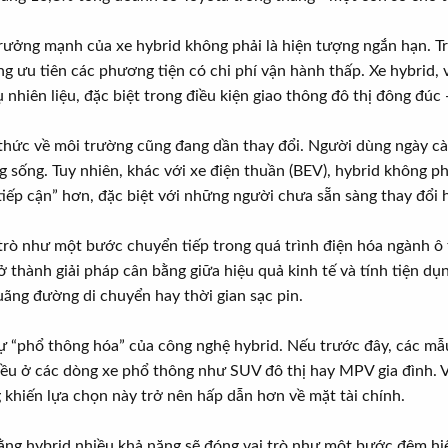
rưởng mạnh của xe hybrid không phải là hiện tượng ngắn hạn. Tro
g ưu tiên các phương tiện có chi phí vận hành thấp. Xe hybrid,
 nhiên liệu, đặc biệt trong điều kiện giao thông đô thị đông đú
 thức về môi trường cũng đang dần thay đổi. Người dùng ngày cà
 sống. Tuy nhiên, khác với xe điện thuần (BEV), hybrid không p
tiếp cận” hơn, đặc biệt với những người chưa sẵn sàng thay đổi
trò như một bước chuyển tiếp trong quá trình điện hóa ngành ô t
trở thành giải pháp cân bằng giữa hiệu quả kinh tế và tính tiện 
uãng đường di chuyển hay thời gian sạc pin.
ự “phổ thông hóa” của công nghệ hybrid. Nếu trước đây, các mẫ
iều ở các dòng xe phổ thông như SUV đô thị hay MPV gia đình. V
 khiến lựa chọn này trở nên hấp dẫn hơn về mặt tài chính.
ng hybrid nhiều khả năng sẽ đóng vai trò như một bước đệm hiệu