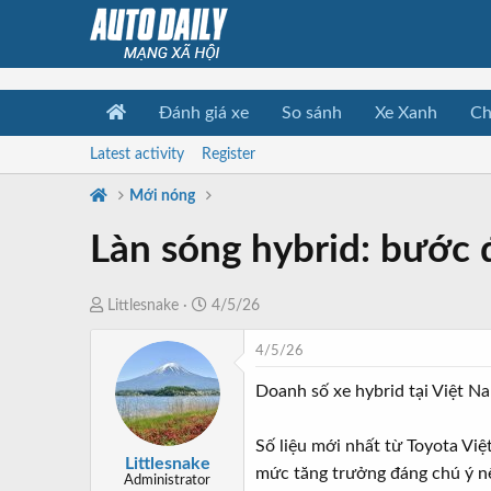
Đánh giá xe
So sánh
Xe Xanh
Ch
Latest activity
Register
Mới nóng
Làn sóng hybrid: bước 
T
N
Littlesnake
4/5/26
h
g
4/5/26
r
à
e
y
Doanh số xe hybrid tại Việt N
a
b
d
ắ
Số liệu mới nhất từ Toyota Việ
s
t
Littlesnake
mức tăng trưởng đáng chú ý nế
t
đ
Administrator