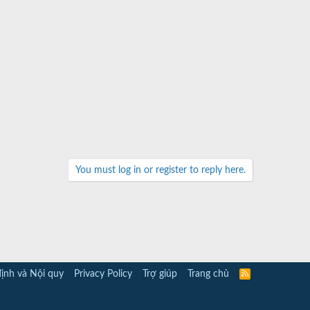
You must log in or register to reply here.
ịnh và Nội quy
Privacy Policy
Trợ giúp
Trang chủ
R
S
S