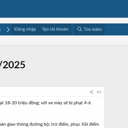
Đăng nhập
Tạo tài khoản
g
Mua bán
Media
Resources
Tìm kiếm
1/2025
#1
ạt 18-20 triệu đồng; với xe máy sẽ bị phạt 4-6
toàn giao thông đường bộ; trừ điểm, phục hồi điểm