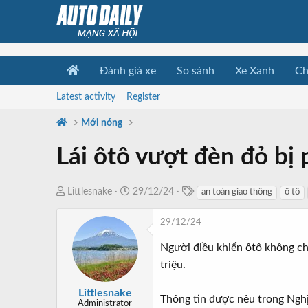
Đánh giá xe
So sánh
Xe Xanh
Ch
Latest activity
Register
Mới nóng
Lái ôtô vượt đèn đỏ bị
T
T
N
Littlesnake
29/12/24
an toàn giao thông
ô tô
a
h
g
g
r
à
29/12/24
s
e
y
Người điều khiển ôtô không chấ
a
b
triệu.
d
ắ
s
t
Littlesnake
t
đ
Thông tin được nêu trong Nghị 
Administrator