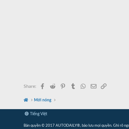
Facebook
Reddit
Pinterest
Tumblr
WhatsApp
Email
Link
Share:
Mới nóng
Tiếng Việt
Bản quyền © 2017 AUTODAILY®, bảo lưu mọi quyền. Ghi rõ nguồn 