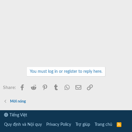
You must log in or register to reply here.
Facebook
Reddit
Pinterest
Tumblr
WhatsApp
Email
Link
Share:
Mới nóng
Tiếng Việt
Quy định và Nội quy
Privacy Policy
Trợ giúp
Trang chủ
R
S