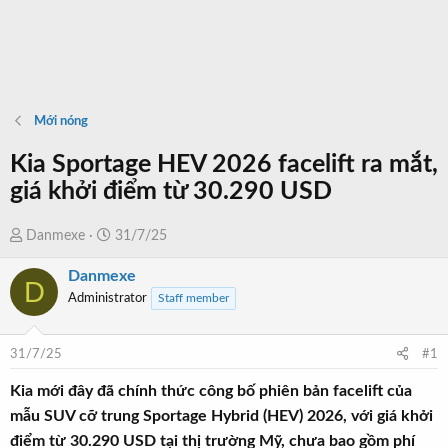
Mới nóng
Kia Sportage HEV 2026 facelift ra mắt,
giá khởi điểm từ 30.290 USD
T
N
Danmexe
31/7/25
h
g
Danmexe
r
à
D
Administrator
Staff member
e
y
a
b
d
ắ
31/7/25
#1
s
t
t
đ
Kia mới đây đã chính thức công bố phiên bản facelift của
a
ầ
mẫu SUV cỡ trung Sportage Hybrid (HEV) 2026, với giá khởi
r
u
điểm từ 30.290 USD tại thị trường Mỹ, chưa bao gồm phí