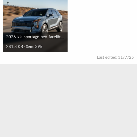
2026-kia-sportage-hev-facelift-priced-from-30290_5.jpg
281.8 KB · Xem: 395
Last edited:
31/7/25