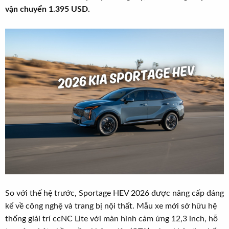
t
vận chuyển 1.395 USD.
e
r
So với thế hệ trước, Sportage HEV 2026 được nâng cấp đáng
kể về công nghệ và trang bị nội thất. Mẫu xe mới sở hữu hệ
thống giải trí ccNC Lite với màn hình cảm ứng 12,3 inch, hỗ