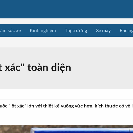
ăm sóc xe
Kinh nghiệm
Thị trường
Xe máy
Racin
t xác" toàn diện
uộc “lột xác” lớn với thiết kế vuông vức hơn, kích thước có vẻ 