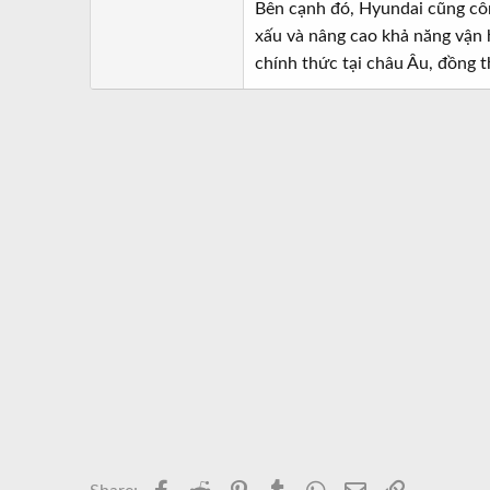
Bên cạnh đó, Hyundai cũng côn
xấu và nâng cao khả năng vận h
chính thức tại châu Âu, đồng t
Facebook
Reddit
Pinterest
Tumblr
WhatsApp
Email
Link