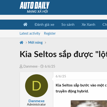
Đánh giá xe
So sánh
Xe Xanh
Ch
Latest activity
Register
Mới nóng
Kia Seltos sắp được "lộ
T
N
Danmexe
6/6/25
h
g
6/6/25
r
à
D
e
y
Kia Seltos sắp bước vào một c
a
b
truyền động hybrid.
d
ắ
s
t
Danmexe
t
đ
Administrator