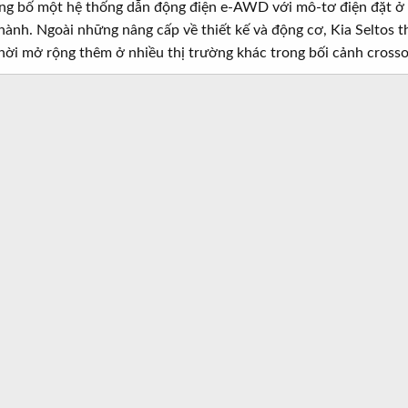
g bố một hệ thống dẫn động điện e-AWD với mô-tơ điện đặt ở cầu
ành. Ngoài những nâng cấp về thiết kế và động cơ, Kia Seltos t
hời mở rộng thêm ở nhiều thị trường khác trong bối cảnh crossov