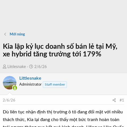
Mới nóng
Kia lập kỷ lục doanh số bán lẻ tại Mỹ,
xe hybrid tăng trưởng tới 179%
T
N
Littlesnake
2/6/26
h
g
Littlesnake
r
à
Administrator
Staff member
e
y
a
b
d
ắ
2/6/26
#1
s
t
t
đ
Dù liên tục nhận định thị trường ô tô đang đối mặt với nhiều
a
ầ
thách thức, Kia lại đang cho thấy một bức tranh hoàn toàn
r
u