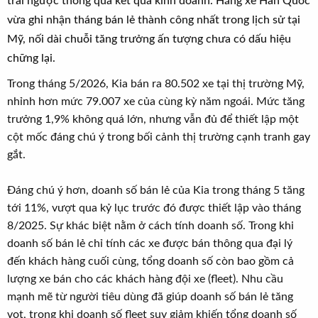
trái ngược thông qua kết quả kinh doanh. Hãng xe Hàn Quốc
t
vừa ghi nhận tháng bán lẻ thành công nhất trong lịch sử tại
e
r
Mỹ, nối dài chuỗi tăng trưởng ấn tượng chưa có dấu hiệu
chững lại.
Trong tháng 5/2026, Kia bán ra 80.502 xe tại thị trường Mỹ,
nhỉnh hơn mức 79.007 xe của cùng kỳ năm ngoái. Mức tăng
trưởng 1,9% không quá lớn, nhưng vẫn đủ để thiết lập một
cột mốc đáng chú ý trong bối cảnh thị trường cạnh tranh gay
gắt.
Đáng chú ý hơn, doanh số bán lẻ của Kia trong tháng 5 tăng
tới 11%, vượt qua kỷ lục trước đó được thiết lập vào tháng
8/2025. Sự khác biệt nằm ở cách tính doanh số. Trong khi
doanh số bán lẻ chỉ tính các xe được bán thông qua đại lý
đến khách hàng cuối cùng, tổng doanh số còn bao gồm cả
lượng xe bán cho các khách hàng đội xe (fleet). Nhu cầu
mạnh mẽ từ người tiêu dùng đã giúp doanh số bán lẻ tăng
vọt, trong khi doanh số fleet suy giảm khiến tổng doanh số