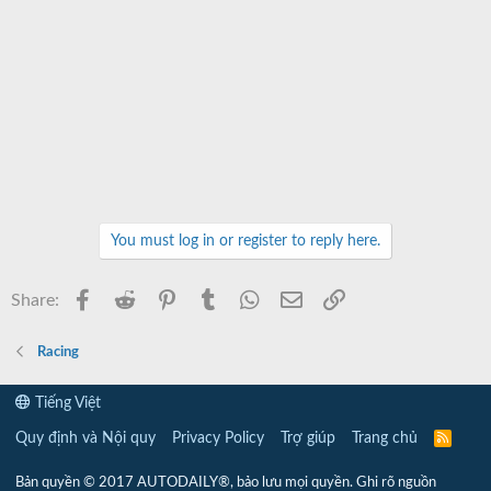
You must log in or register to reply here.
Facebook
Reddit
Pinterest
Tumblr
WhatsApp
Email
Link
Share:
Racing
Tiếng Việt
Quy định và Nội quy
Privacy Policy
Trợ giúp
Trang chủ
R
S
S
Bản quyền © 2017 AUTODAILY®, bảo lưu mọi quyền. Ghi rõ nguồn