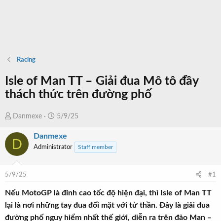
Racing
Isle of Man TT – Giải đua Mô tô đầy
thách thức trên đường phố
T
N
Danmexe
5/9/25
h
g
Danmexe
r
à
D
Administrator
Staff member
e
y
a
b
d
ắ
5/9/25
#1
s
t
t
đ
Nếu MotoGP là đỉnh cao tốc độ hiện đại, thì Isle of Man TT
a
ầ
lại là nơi những tay đua đối mặt với tử thần. Đây là giải đua
r
u
đường phố nguy hiểm nhất thế giới, diễn ra trên đảo Man –