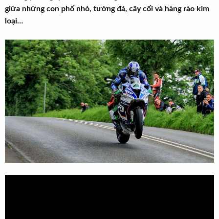
t
giữa những con phố nhỏ, tường đá, cây cối và hàng rào kim
e
loại…
r