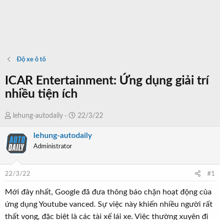
Độ xe ô tô
ICAR Entertainment: Ứng dụng giải trí
nhiều tiện ích
T
N
lehung-autodaily
22/3/22
h
g
lehung-autodaily
r
à
Administrator
e
y
a
b
d
ắ
22/3/22
#1
s
t
t
đ
Mới đây nhất, Google đã đưa thông báo chặn hoạt động của
a
ầ
ứng dụng Youtube vanced. Sự việc này khiến nhiều người rất
r
u
thất vọng, đặc biệt là các tài xế lái xe. Việc thường xuyên đi