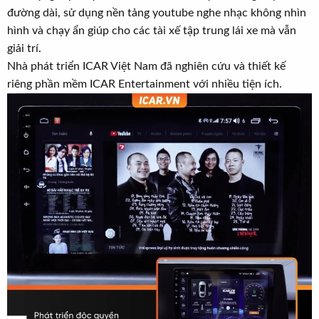
t
đường dài, sử dụng nền tảng youtube nghe nhạc không nhìn
e
hình và chạy ẩn giúp cho các tài xế tập trung lái xe mà vẫn
r
giải trí.
Nhà phát triển ICAR Việt Nam đã nghiên cứu và thiết kế
riêng phần mềm ICAR Entertainment với nhiều tiện ích.