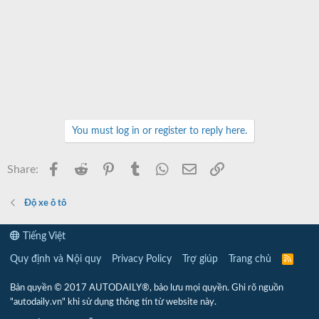
You must log in or register to reply here.
Facebook
Reddit
Pinterest
Tumblr
WhatsApp
Email
Link
Share:
Độ xe ô tô
Tiếng Việt
Quy định và Nội quy
Privacy Policy
Trợ giúp
Trang chủ
R
S
S
Bản quyền © 2017 AUTODAILY®, bảo lưu mọi quyền. Ghi rõ nguồn
"autodaily.vn" khi sử dụng thông tin từ website này.