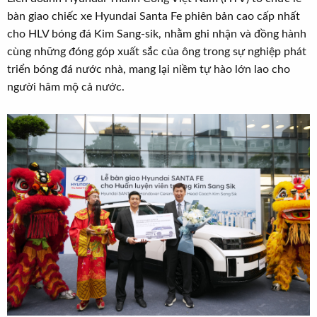
r
u
bàn giao chiếc xe Hyundai Santa Fe phiên bản cao cấp nhất
t
cho HLV bóng đá Kim Sang-sik, nhằm ghi nhận và đồng hành
e
cùng những đóng góp xuất sắc của ông trong sự nghiệp phát
r
triển bóng đá nước nhà, mang lại niềm tự hào lớn lao cho
người hâm mộ cả nước.