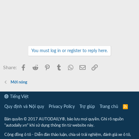
You must log in or register to reply here.
Facebook
Reddit
Pinterest
Tumblr
WhatsApp
Email
Link
Share:
Mới nóng
Tiếng Việt
Quy định và Nội quy
Privacy Policy
Trợ giúp
Trang chủ
R
S
S
Bản quyền © 2017 AUTODAILY®, bảo lưu mọi quyền. Ghi rõ nguồn
"autodaily.vn" khi sử dụng thông tin từ website này.
Cộng đồng ô tô - Diễn đàn thảo luận, chia sẻ trải nghiệm, đánh giá xe ô tô,