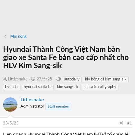
Mới nóng
Hyundai Thành Công Việt Nam bàn
giao xe Santa Fe bản cao cấp nhất cho
HLV Kim Sang-sik
T
T
N
Littlesnake
23/5/25
autodaily
hlv bóng đá kim sang-sik
a
h
g
hyundai
hyundai santa fe
kim sang-sik
santa fe calligraphy
g
r
à
s
e
y
Littlesnake
a
b
Administrator
Staff member
d
ắ
s
t
23/5/25
#1
t
đ
a
ầ
Liên doanh Hyundai Thành Công Việt Nam (HTV) tổ chức lễ