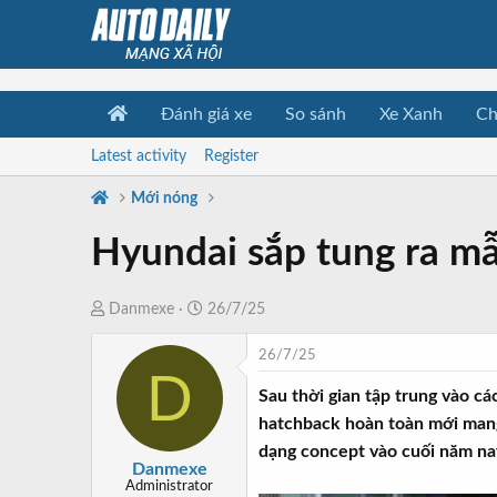
Đánh giá xe
So sánh
Xe Xanh
Ch
Latest activity
Register
Mới nóng
Hyundai sắp tung ra mẫ
T
N
Danmexe
26/7/25
h
g
26/7/25
r
à
D
e
y
Sau thời gian tập trung vào c
a
b
hatchback hoàn toàn mới mang 
d
ắ
dạng concept vào cuối năm na
s
t
Danmexe
t
đ
Administrator