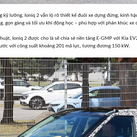
 kỹ lưỡng, Ioniq 2 vẫn lộ rõ thiết kế đuôi xe dựng đứng, kính 
g, gọn gàng và tối ưu khí động học – phù hợp với phân khúc xe đ
huật, Ioniq 2 được cho là sẽ chia sẻ nền tảng E-GMP với Kia EV2
rước với công suất khoảng 201 mã lực, tương đương 150 kW.