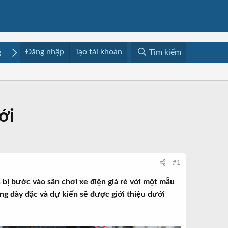
Đăng nhập
Tạo tài khoản
g
Mua bán
Media
Resources
Tìm kiếm
ới
#1
 bị bước vào sân chơi xe điện giá rẻ với một mẫu
ng dày đặc và dự kiến sẽ được giới thiệu dưới