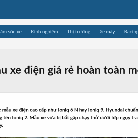
ăm sóc xe
Kinh nghiệm
Thị trường
Xe máy
Racin
u xe điện giá rẻ hoàn toàn m
ác mẫu xe điện cao cấp như Ioniq 6 N hay Ioniq 9, Hyundai chuẩn
tên Ioniq 2. Mẫu xe vừa bị bắt gặp chạy thử dưới lớp ngụy tra
y.