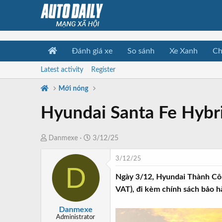
Đánh giá xe
So sánh
Xe Xanh
Ch
Latest activity
Register
Mới nóng
Hyundai Santa Fe Hybri
T
N
Danmexe
3/12/25
h
g
3/12/25
r
à
D
e
y
Ngày 3/12, Hyundai Thành Côn
a
b
VAT), đi kèm chính sách bảo 
d
ắ
s
t
Danmexe
t
đ
Administrator