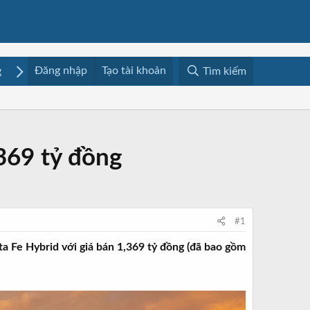
Đăng nhập
Tạo tài khoản
g
Mua bán
Media
Resources
Tìm kiếm
,369 tỷ đồng
#1
 Fe Hybrid với giá bán 1,369 tỷ đồng (đã bao gồm