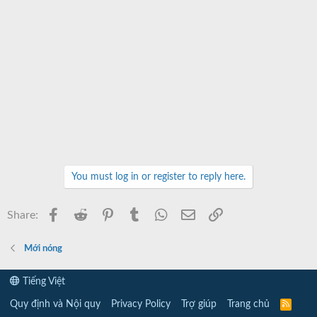
You must log in or register to reply here.
Facebook
Reddit
Pinterest
Tumblr
WhatsApp
Email
Link
Share:
Mới nóng
Tiếng Việt
Quy định và Nội quy
Privacy Policy
Trợ giúp
Trang chủ
R
S