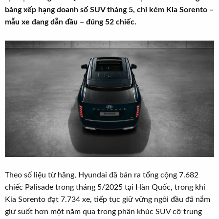
r
u
bảng xếp hạng doanh số SUV tháng 5, chỉ kém Kia Sorento –
t
mẫu xe đang dẫn đầu – đúng 52 chiếc.
e
r
Theo số liệu từ hãng, Hyundai đã bán ra tổng cộng 7.682
chiếc Palisade trong tháng 5/2025 tại Hàn Quốc, trong khi
Kia Sorento đạt 7.734 xe, tiếp tục giữ vững ngôi đầu đã nắm
giữ suốt hơn một năm qua trong phân khúc SUV cỡ trung