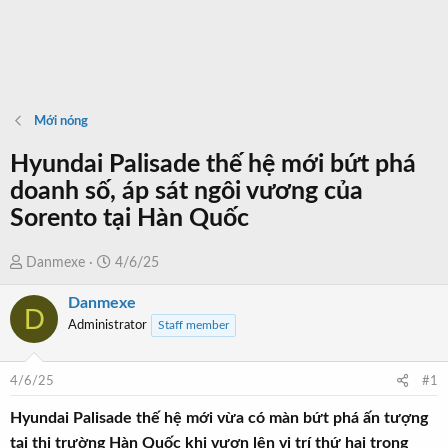
Mới nóng
Hyundai Palisade thế hệ mới bứt phá
doanh số, áp sát ngôi vương của
Sorento tại Hàn Quốc
T
N
Danmexe
4/6/25
h
g
Danmexe
r
à
D
Administrator
Staff member
e
y
a
b
d
ắ
4/6/25
#1
s
t
t
đ
Hyundai Palisade thế hệ mới vừa có màn bứt phá ấn tượng
a
ầ
tại thị trường Hàn Quốc khi vươn lên vị trí thứ hai trong