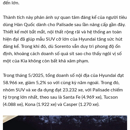
đến lớn.
Thành tích này phản ánh sự quan tâm đáng kể của người tiêu
dùng Hàn Quốc dành cho Palisade sau lần nâng cấp gần đây.
Thiết kế mới bắt mắt, nội thất rộng rãi và hệ thống an toàn
hiện đại đã giúp mẫu SUV cỡ lớn của Hyundai tăng sức hút
đáng kể. Trong khi đó, dù Sorento vẫn duy trì phong độ ổn
định, khoảng cách doanh số quá sít sao cho thấy ngôi vị số
một của Kia không còn bất khả xâm phạm.
Trong tháng 5/2025, tổng doanh số nội địa của Hyundai đạt
58.966 xe, giảm 5,2% so với cùng kỳ năm ngoái. Trong đó,
nhóm SUV và xe đa dụng đạt 23.232 xe, với Palisade chiếm
tỷ trọng lớn nhất, theo sau là Santa Fe (4.969 xe), Tucson
(4.088 xe), Kona (1.922 xe) và Casper (1.270 xe).