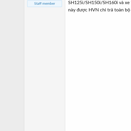
a
ầ
SH125i/SH150i/SH160i và xe từ
Staff member
r
u
này được HVN chi trả toàn bộ t
t
e
r