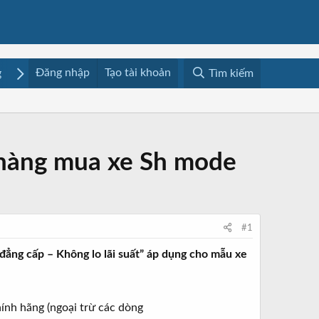
Đăng nhập
Tạo tài khoản
g
Mua bán
Media
Resources
Tìm kiếm
 hàng mua xe Sh mode
#1
ẳng cấp – Không lo lãi suất” áp dụng cho mẫu xe
ính hãng (ngoại trừ các dòng