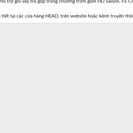
 hỗ trợ gói vay trả góp trong chương trình gồm HD Saison, FE C
i tiết tại các cửa hàng HEAD, trên website hoặc kênh truyền t