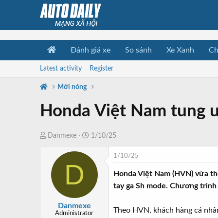
Đánh giá xe
So sánh
Xe Xanh
Ch
Latest activity
Register
Mới nóng
Honda Việt Nam tung ư
T
N
Danmexe
1/10/25
h
g
1/10/25
r
à
D
e
y
Honda Việt Nam (HVN) vừa thô
a
b
tay ga Sh mode. Chương trình
d
ắ
s
t
Danmexe
Theo HVN, khách hàng cá nhân 
t
đ
Administrator