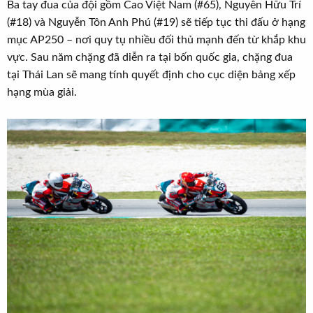
Ba tay đua của đội gồm Cao Việt Nam (#65), Nguyễn Hữu Trí
(#18) và Nguyễn Tôn Anh Phú (#19) sẽ tiếp tục thi đấu ở hạng
mục AP250 – nơi quy tụ nhiều đối thủ mạnh đến từ khắp khu
vực. Sau năm chặng đã diễn ra tại bốn quốc gia, chặng đua
tại Thái Lan sẽ mang tính quyết định cho cục diện bảng xếp
hạng mùa giải.