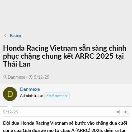
Racing
Honda Racing Vietnam sẵn sàng chinh
phục chặng chung kết ARRC 2025 tại
Thái Lan
T
N
Danmexe
5/12/25
h
g
Danmexe
r
à
D
Administrator
Staff member
e
y
a
b
d
ắ
5/12/25
#1
s
t
t
đ
Đội đua Honda Racing Vietnam sẽ bước vào chặng đua cuối
a
ầ
cùng của Giải đua xe mô tô châu Á (ARRC) 2025, diễn ra tại