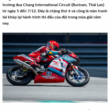
r
u
trường đua Chang International Circuit (Buriram, Thái Lan)
t
từ ngày 5 đến 7/12. Đây là chặng thứ 6 và cũng là màn tranh
e
tài khép lại hành trình thi đấu của đội trong mùa giải năm
r
nay.