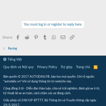
You must log in or register to reply here.
Facebook
Reddit
Pinterest
Tumblr
WhatsApp
Email
Link
Share:
Racing
Tiếng Việt
Quy định và Nội quy
Privacy Policy
Trợ giúp
Trang chủ
R
S
S
Bản quyền © 2017 AUTODAILY®, bảo lưu mọi quyền. Ghi rõ nguồn
"autodaily.vn" khi sử dụng thông tin từ website này.
Cộng đồng ô tô - Diễn đàn thảo luận, chia sẻ trải nghiệm, đánh giá xe ô tô,
kỹ thuật lái xe an toàn, cách chăm sóc xe đúng cách.
Giấy phép số 248/GP-BTTTT, Bộ Thông tin và Truyền thông cấp ngày
29/5/2017.