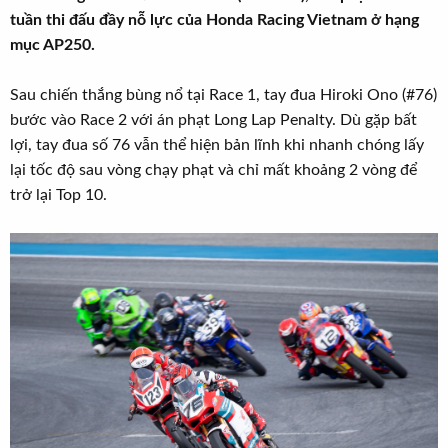
r
u
tuần thi đấu đầy nỗ lực của Honda Racing Vietnam ở hạng
t
mục AP250.
e
r
Sau chiến thắng bùng nổ tại Race 1, tay đua Hiroki Ono (#76)
bước vào Race 2 với án phạt Long Lap Penalty. Dù gặp bất
lợi, tay đua số 76 vẫn thể hiện bản lĩnh khi nhanh chóng lấy
lại tốc độ sau vòng chạy phạt và chỉ mất khoảng 2 vòng để
trở lại Top 10.