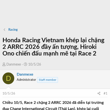
Racing
Honda Racing Vietnam khép lại chặng
2 ARRC 2026 đầy ấn tượng, Hiroki
Ono chiến đấu mạnh mẽ tại Race 2
T
N
Danmexe
10/5/26
h
g
Danmexe
r
à
D
Administrator
Staff member
e
y
a
b
d
ắ
10/5/26
#1
s
t
t
đ
Chiều 10/5, Race 2 chặng 2 ARRC 2026 đã diễn tại trường
a
ầ
đua Chang International Circuit (Thái Lan), khép lại cuối