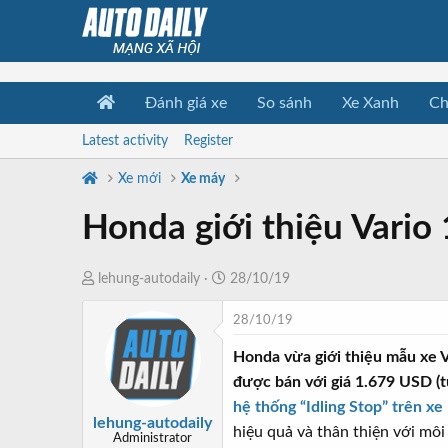
Đánh giá xe
So sánh
Xe Xanh
Ch
Latest activity
Register
Xe mới
Xe máy
Honda giới thiệu Vario
T
N
lehung-autodaily
28/10/19
h
g
28/10/19
r
à
e
y
Honda vừa giới thiệu mẫu xe Va
a
b
được bán với giá 1.679 USD (
d
ắ
hệ thống “Idling Stop” trên x
s
t
lehung-autodaily
hiệu quả và thân thiện với mô
t
đ
Administrator