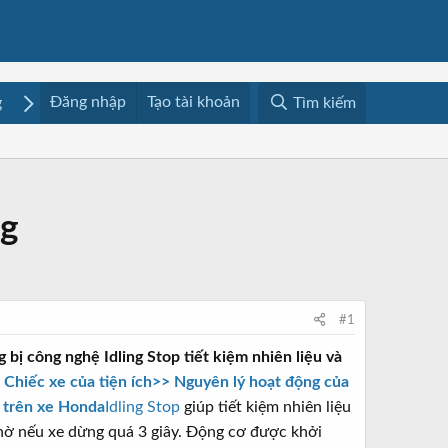
Đăng nhập
Tạo tài khoản
g
Mua bán
Media
Resources
Tìm kiếm
ng
#1
bị công nghệ Idling Stop tiết kiệm nhiên liệu và
Chiếc xe của tiện ích
>> Nguyên lý hoạt động của
 trên xe Honda
Idling Stop
giúp tiết kiệm nhiên liệu
chờ nếu xe dừng quá 3 giây. Động cơ được khởi