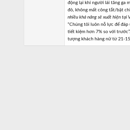
a
ầ
động lại khi người lái tăng ga
r
u
đỏ, không mất công tắt/bật chì
t
nhiều khả năng sẽ xuất hiện tại
e
“Chúng tôi luôn nỗ lực để đáp 
r
tiết kiệm hơn 7% so với trước”
tượng khách hàng nữ từ 21-15