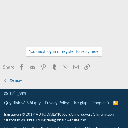
You must log in or register to reply here.
Facebook
Reddit
Pinterest
Tumblr
WhatsApp
Email
Link
Share:
Xe máy
Tiếng Việt
Quy định và Nội quy
Privacy Policy
Trợ giúp
Trang chủ
R
S
S
Bản quyền © 2017 AUTODAILY®, bảo lưu mọi quyền. Ghi rõ nguồn
"autodaily.vn" khi sử dụng thông tin từ website này.