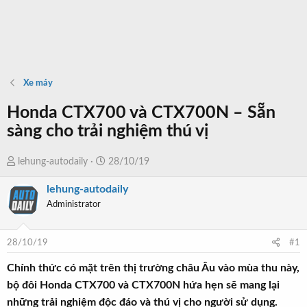
Xe máy
Honda CTX700 và CTX700N – Sẵn
sàng cho trải nghiệm thú vị
T
N
lehung-autodaily
28/10/19
h
g
lehung-autodaily
r
à
Administrator
e
y
a
b
d
ắ
28/10/19
#1
s
t
t
đ
Chính thức có mặt trên thị trường châu Âu vào mùa thu này,
a
ầ
bộ đôi Honda CTX700 và CTX700N hứa hẹn sẽ mang lại
r
u
những trải nghiệm độc đáo và thú vị cho người sử dụng.