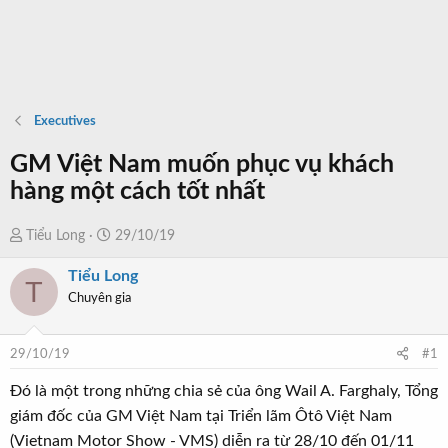
Executives
GM Việt Nam muốn phục vụ khách
hàng một cách tốt nhất
T
N
Tiểu Long
29/10/19
h
g
Tiểu Long
r
à
T
Chuyên gia
e
y
a
b
d
ắ
29/10/19
#1
s
t
t
đ
Đó là một trong những chia sẻ của ông Wail A. Farghaly, Tổng
a
ầ
giám đốc của GM Việt Nam tại Triển lãm Ôtô Việt Nam
r
u
(Vietnam Motor Show - VMS) diễn ra từ 28/10 đến 01/11