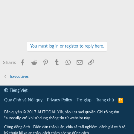
You must log in or register to reply here.
Facebook
Reddit
Pinterest
Tumblr
WhatsApp
Email
Link
Share:
Executives
Tiếng Việt
Quy định và Nội quy
Privacy Policy
Trợ giúp
Trang chủ
R
S
S
Bản quyền © 2017 AUTODAILY®, bảo lưu mọi quyền. Ghi rõ nguồn
"autodaily.vn" khi sử dụng thông tin từ website này.
Cộng đồng ô tô - Diễn đàn thảo luận, chia sẻ trải nghiệm, đánh giá xe ô tô,
kỹ thuật lái xe an toàn, cách chăm sóc xe đúng cách.