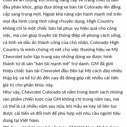
thiết kế ấn tượng với những nâng cấp về trang thiết bị dẫn
đầu phân khúc, giúp đưa dòng xe bán tải Colorado lên đẳng
cấp sang trọng mới. Ngoài khả năng vận hành mạnh mẽ trên
mọi địa hình cùng tính năng chuyên dụng, High Country
không chỉ là một chiếc bán tải phục vụ hiệu quả cho công
việc, mà còn giúp truyền tải thông điệp về phong cách sống,
cá tính và dấu ấn thành công của chủ nhân. Colorado High
Country là minh chứng rõ nét cho việc thương hiệu xe Mỹ
Chevrolet luôn tập trung vào những dòng xe được hình
thành từ di sản “bán tải mạnh mẽ” trứ danh. GM đã giới
thiệu chiếc bán tải Chevrolet đầu tiên tại Mỹ cách đây nhiều
thập kỷ, và kể từ đó đến nay đã đóng góp rất nhiều cải tiến
giá trị cho phân khúc này.
Như vậy, Chevrolet Colorado sẽ nằm trong danh sách những
sản phẩm chiến lược của GM không chỉ trong năm sau, mà
có thể là cả nhiều năm sau nữa, khi mẫu xe này sẽ liên tục
được cải tiến và đổi mới để phù hợp với nhu cầu người tiêu
dùng tại Việt Nam.