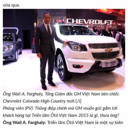
t
vừa qua.
e
r
Ông Wail A. Farghaly, Tổng Giám đốc GM Việt Nam bên chiếc
Chevrolet Colorado High Country mới.
[/i]
Phóng viên (PV): Thông điệp chính mà GM muốn gửi gắm tới
khách hàng tại Triển lãm Ôtô Việt Nam 2015 là gì, thưa ông?
Ông Wail A. Farghaly:
Triển lãm Ôtô Việt Nam là một sự kiên