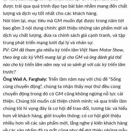
được trải qua quá trình đạo tạo bài bản nhằm mang đến chất
lượng và dịch vụ tốt nhất cho các khách hàng.
Nói tóm lại, mục tiêu mà GM muốn đạt được trong năm tới
bao gồm 3 nội dung chính: giới thiệu những sản phẩm mới và
dịch vụ chất lượng, đưa ra chính sách giá cạnh tranh, và tập
trung phát triển mạng lưới đại lý và nhân sự.
PV: GM đã tham gia nhiều kỳ triển lãm Việt Nam Motor Show,
theo ông các kỳ VMS mang lại gì cho GM và ông đánh giá thế
nào cho kỳ triển lãm năm nay và so sánh gì với các kỳ triển lãm
trước?
Ông Wail A. Farghaly:
Triển lãm năm nay với chủ đề “Sống
cùng chuyển động”, chúng ta nhận thấy mọi thứ đều cùng
chuyển động trong đó có GM cũng không ngừng nỗ lực cải
thiện. Chúng tôi muốn cải thiện chính mình; và qua triển lãm
chúng tôi hi vọng đây là cơ hội để trao đổi, tương tác và hiểu
hơn về khách hàng, giới truyền thông; có cơ hội giới thiệu
nhiều hơn về các sản phẩm mới, lắng nghe ý kiến khách hàng
về các sản phẩm đã ra mắt cũng như để giớ thiệu những mẫu