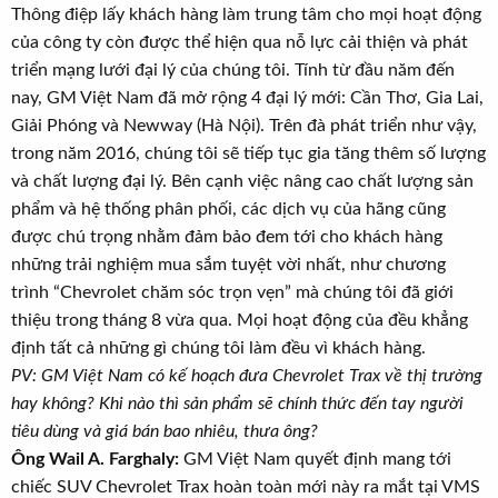
Thông điệp lấy khách hàng làm trung tâm cho mọi hoạt động
của công ty còn được thể hiện qua nỗ lực cải thiện và phát
triển mạng lưới đại lý của chúng tôi. Tính từ đầu năm đến
nay, GM Việt Nam đã mở rộng 4 đại lý mới: Cần Thơ, Gia Lai,
Giải Phóng và Newway (Hà Nội). Trên đà phát triển như vậy,
trong năm 2016, chúng tôi sẽ tiếp tục gia tăng thêm số lượng
và chất lượng đại lý. Bên cạnh việc nâng cao chất lượng sản
phẩm và hệ thống phân phối, các dịch vụ của hãng cũng
được chú trọng nhằm đảm bảo đem tới cho khách hàng
những trải nghiệm mua sắm tuyệt vời nhất, như chương
trình “Chevrolet chăm sóc trọn vẹn” mà chúng tôi đã giới
thiệu trong tháng 8 vừa qua. Mọi hoạt động của đều khẳng
định tất cả những gì chúng tôi làm đều vì khách hàng.
PV: GM Việt Nam có kế hoạch đưa Chevrolet Trax về thị trường
hay không? Khi nào thì sản phẩm sẽ chính thức đến tay người
tiêu dùng và giá bán bao nhiêu, thưa ông?
Ông Wail A. Farghaly:
GM Việt Nam quyết định mang tới
chiếc SUV Chevrolet Trax hoàn toàn mới này ra mắt tại VMS