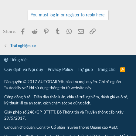
You must log in or register to reply here.
Facebook
Reddit
Pinterest
Tumblr
WhatsApp
Email
Link
Share:
Trải nghiệm xe
Tiếng Việt
Quy định và Nội quy
Privacy Policy
Trợ giúp
Trang chủ
R
S
S
Bản quyền © 2017 AUTODAILY®, bảo lưu mọi quyền. Ghi rõ nguồn
"autodaily.vn" khi sử dụng thông tin từ website này.
Cộng đồng ô tô - Diễn đàn thảo luận, chia sẻ trải nghiệm, đánh giá xe ô tô,
kỹ thuật lái xe an toàn, cách chăm sóc xe đúng cách.
Giấy phép số 248/GP-BTTTT, Bộ Thông tin và Truyền thông cấp ngày
29/5/2017.
Cơ quan chủ quản: Công ty Cổ phần Truyền thông Quảng cáo A&D;