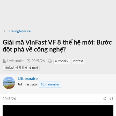
Trải nghiệm xe
Giải mã VinFast VF 8 thế hệ mới: Bước
đột phá về công nghệ?
T
T
N
Littlesnake
20/5/26
autodaily
vinfast
a
h
g
vinfast vf 8 thế hệ mới
g
r
à
s
e
y
Littlesnake
a
b
Administrator
Staff member
d
ắ
s
t
20/5/26
#1
t
đ
a
ầ
r
u