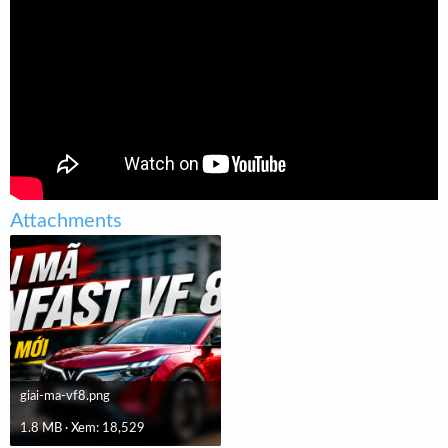
t
e
r
Attachments
giai-ma-vf8.png
1.8 MB · Xem: 18,529