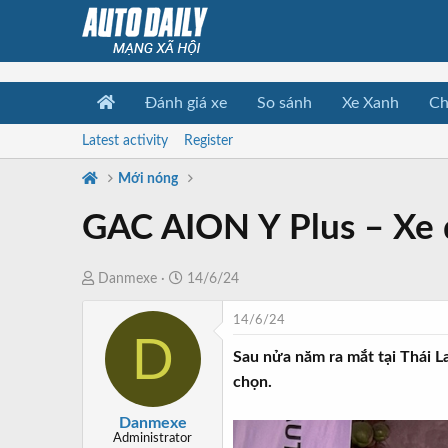
Đánh giá xe
So sánh
Xe Xanh
Ch
Latest activity
Register
Mới nóng
GAC AION Y Plus – Xe đ
T
N
Danmexe
14/6/24
h
g
14/6/24
r
à
D
e
y
Sau nửa năm ra mắt tại Thái 
a
b
chọn.
d
ắ
s
t
Danmexe
t
đ
Administrator