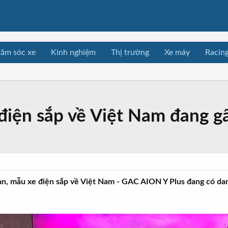
ăm sóc xe
Kinh nghiệm
Thị trường
Xe máy
Racin
iện sắp về Việt Nam đang gây
Lan, mẫu xe điện sắp về Việt Nam - GAC AION Y Plus đang có da