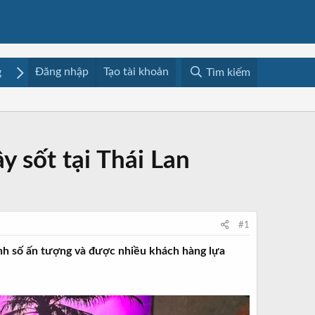
Đăng nhập
Tạo tài khoản
g
Mua bán
Media
Resources
Tìm kiếm
 sốt tại Thái Lan
#1
nh số ấn tượng và được nhiều khách hàng lựa