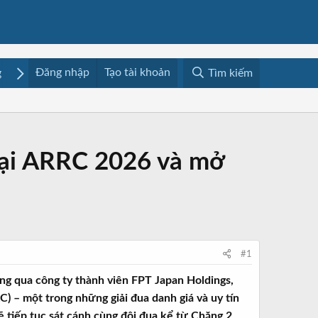
Đăng nhập
Tạo tài khoản
g
Mua bán
Media
Resources
Tìm kiếm
 tại ARRC 2026 và mở
#1
ng qua công ty thành viên FPT Japan Holdings,
 – một trong những giải đua danh giá và uy tín
 tiếp tục sát cánh cùng đội đua kể từ Chặng 2