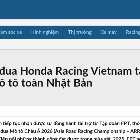
ăm sóc xe
Kinh nghiệm
Thị trường
Xe máy
Racin
ội đua Honda Racing Vietnam
mô tô toàn Nhật Bản
tiếp tục nhận được sự đồng hành tài trợ từ Tập đoàn FPT, thô
 đua Mô tô Châu Á 2026 (Asia Road Racing Championship – ARRC)
Tiếp nối những thành công đạt được trong mùa giải 2025, FPT sẽ