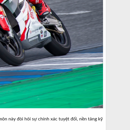
môn này đòi hỏi sự chính xác tuyệt đối, nền tảng kỹ