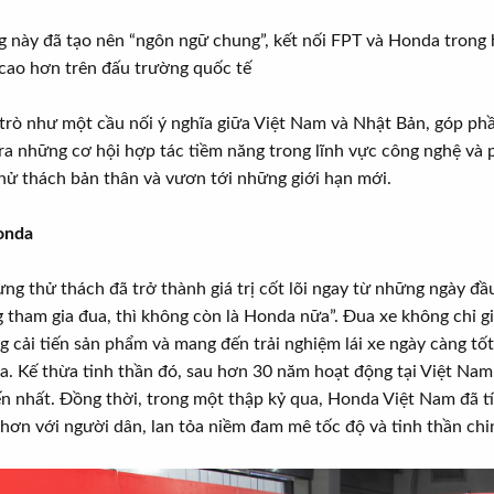
g này đã tạo nên “ngôn ngữ chung”, kết nối FPT và Honda trong 
ao hơn trên đấu trường quốc tế
trò như một cầu nối ý nghĩa giữa Việt Nam và Nhật Bản, góp phầ
ra những cơ hội hợp tác tiềm năng trong lĩnh vực công nghệ và 
hử thách bản thân và vươn tới những giới hạn mới.
onda
ng thử thách đã trở thành giá trị cốt lõi ngay từ những ngày đ
tham gia đua, thì không còn là Honda nữa”. Đua xe không chỉ g
g cải tiến sản phẩm và mang đến trải nghiệm lái xe ngày càng t
a. Kế thừa tinh thần đó, sau hơn 30 năm hoạt động tại Việt Na
ến nhất. Đồng thời, trong một thập kỷ qua, Honda Việt Nam đã tí
ơn với người dân, lan tỏa niềm đam mê tốc độ và tinh thần chi