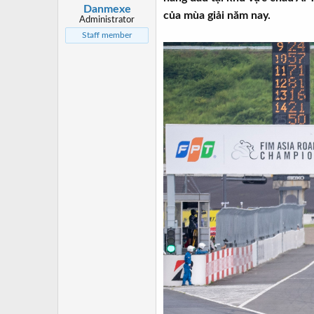
s
t
Danmexe
của mùa giải năm nay.
t
đ
Administrator
a
ầ
Staff member
r
u
t
e
r