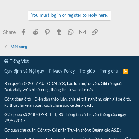
You must log in or register to reply here.
Facebook
Reddit
Pinterest
Tumblr
WhatsApp
Email
Link
Share:
Mới nóng
Tiếng Việt
Quy định và Nội quy
Privacy Policy
Trợ giúp
Trang chủ
R
S
S
Bản quyền © 2017 AUTODAILY®, bảo lưu mọi quyền. Ghi rõ nguồn
"autodaily.vn" khi sử dụng thông tin từ website này.
Cộng đồng ô tô - Diễn đàn thảo luận, chia sẻ trải nghiệm, đánh giá xe ô tô,
kỹ thuật lái xe an toàn, cách chăm sóc xe đúng cách.
Giấy phép số 248/GP-BTTTT, Bộ Thông tin và Truyền thông cấp ngày
29/5/2017.
Cơ quan chủ quản: Công ty Cổ phần Truyền thông Quảng cáo A&D;