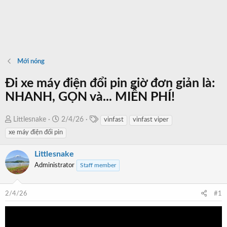
Mới nóng
Đi xe máy điện đổi pin giờ đơn giản là:
NHANH, GỌN và... MIỄN PHÍ!
T
T
N
Littlesnake
2/4/26
vinfast
vinfast viper
a
h
g
xe máy điện đổi pin
g
r
à
s
e
y
Littlesnake
a
b
Administrator
Staff member
d
ắ
s
t
2/4/26
#1
t
đ
a
ầ
r
u