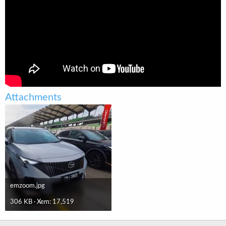
t
e
r
Attachments
emzoom.jpg
306 KB · Xem: 17,519