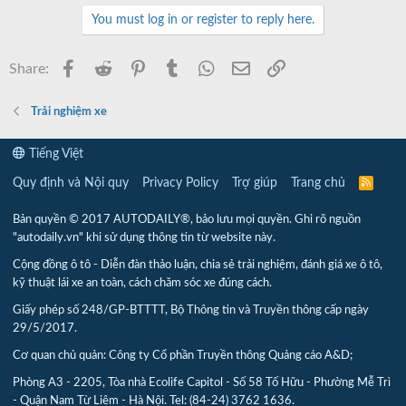
You must log in or register to reply here.
Facebook
Reddit
Pinterest
Tumblr
WhatsApp
Email
Link
Share:
Trải nghiệm xe
Tiếng Việt
Quy định và Nội quy
Privacy Policy
Trợ giúp
Trang chủ
R
S
S
Bản quyền © 2017 AUTODAILY®, bảo lưu mọi quyền. Ghi rõ nguồn
"autodaily.vn" khi sử dụng thông tin từ website này.
Cộng đồng ô tô - Diễn đàn thảo luận, chia sẻ trải nghiệm, đánh giá xe ô tô,
kỹ thuật lái xe an toàn, cách chăm sóc xe đúng cách.
Giấy phép số 248/GP-BTTTT, Bộ Thông tin và Truyền thông cấp ngày
29/5/2017.
Cơ quan chủ quản: Công ty Cổ phần Truyền thông Quảng cáo A&D;
Phòng A3 - 2205, Tòa nhà Ecolife Capitol - Số 58 Tố Hữu - Phường Mễ Trì
- Quận Nam Từ Liêm - Hà Nội. Tel: (84-24) 3762 1636.