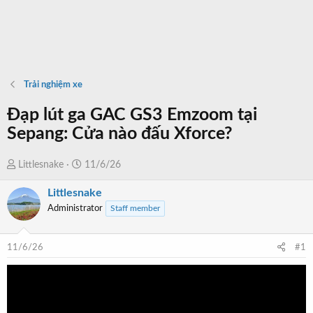
Trải nghiệm xe
Đạp lút ga GAC GS3 Emzoom tại
Sepang: Cửa nào đấu Xforce?
T
N
Littlesnake
11/6/26
h
g
Littlesnake
r
à
Administrator
Staff member
e
y
a
b
d
ắ
11/6/26
#1
s
t
t
đ
a
ầ
r
u