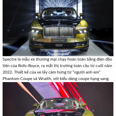
t
e
r
Spectre là mẫu xe thương mại chạy hoàn toàn bằng điện đầu
tiên của Rolls-Royce, ra mắt thị trường toàn cầu từ cuối năm
2022. Thiết kế của xe lấy cảm hứng từ “người anh em”
Phantom Coupe vả Wraith, với kiểu dáng coupe hạng sang.