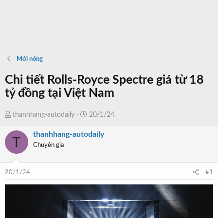
Mới nóng
Chi tiết Rolls-Royce Spectre giá từ 18
tỷ đồng tại Việt Nam
T
N
thanhhang-autodaily
20/1/24
h
g
thanhhang-autodaily
r
à
T
Chuyên gia
e
y
a
b
d
ắ
20/1/24
#1
s
t
t
đ
a
ầ
r
u