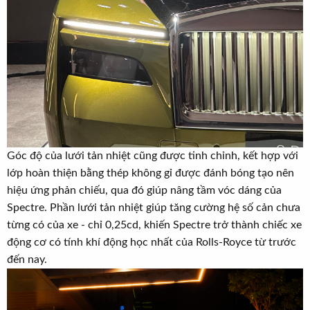
Góc độ của lưới tản nhiệt cũng được tinh chỉnh, kết hợp với
lớp hoàn thiện bằng thép không gỉ được đánh bóng tạo nên
hiệu ứng phản chiếu, qua đó giúp nâng tầm vóc dáng của
Spectre. Phần lưới tản nhiệt giúp tăng cường hệ số cản chưa
từng có của xe - chỉ 0,25cd, khiến Spectre trở thành chiếc xe
động cơ có tính khí động học nhất của Rolls-Royce từ trước
đến nay.