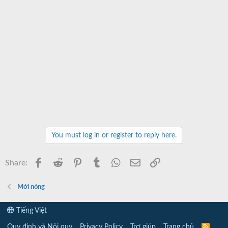
You must log in or register to reply here.
Facebook
Reddit
Pinterest
Tumblr
WhatsApp
Email
Link
Share:
Mới nóng
Tiếng Việt
Quy định và Nội quy
Privacy Policy
Trợ giúp
Trang chủ
R