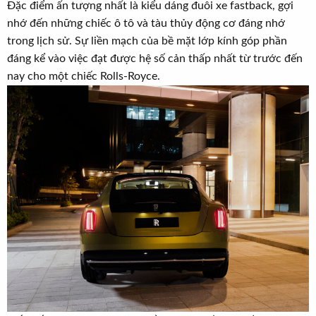
Đặc điểm ấn tượng nhất là kiểu dáng đuôi xe fastback, gợi
nhớ đến những chiếc ô tô và tàu thủy động cơ đáng nhớ
trong lịch sử. Sự liền mạch của bề mặt lớp kính góp phần
đáng kể vào việc đạt được hệ số cản thấp nhất từ trước đến
nay cho một chiếc Rolls-Royce.