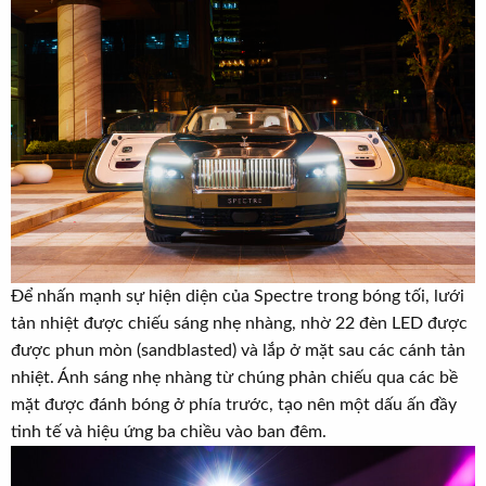
Để nhấn mạnh sự hiện diện của Spectre trong bóng tối, lưới
tản nhiệt được chiếu sáng nhẹ nhàng, nhờ 22 đèn LED được
được phun mòn (sandblasted) và lắp ở mặt sau các cánh tản
nhiệt. Ánh sáng nhẹ nhàng từ chúng phản chiếu qua các bề
mặt được đánh bóng ở phía trước, tạo nên một dấu ấn đầy
tinh tế và hiệu ứng ba chiều vào ban đêm.