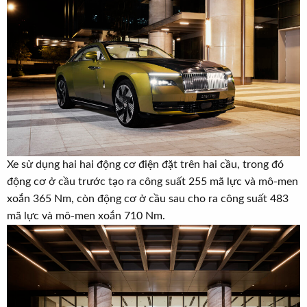
Xe sử dụng hai hai động cơ điện đặt trên hai cầu, trong đó
động cơ ở cầu trước tạo ra công suất 255 mã lực và mô-men
xoắn 365 Nm, còn động cơ ở cầu sau cho ra công suất 483
mã lực và mô-men xoắn 710 Nm.