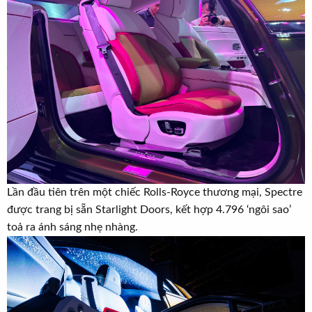
Lần đầu tiên trên một chiếc Rolls-Royce thương mại, Spectre
được trang bị sẵn Starlight Doors, kết hợp 4.796 ‘ngôi sao’
toả ra ánh sáng nhẹ nhàng.