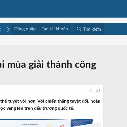
Đăng nhập
Tạo tài khoản
g
Mua bán
Media
Resources
Tìm kiếm
i mùa giải thành công
#1
hể tuyệt vời hơn. Với chiến thắng tuyệt đối, hoàn
ợc vang lên trên đấu trường quốc tế.