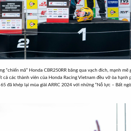
 “chiến mã” Honda CBR250RR băng qua vạch đích, mạnh mẽ ghi t
t cả các thành viên của Honda Racing Vietnam đều vỡ òa hạnh p
 65 đã khép lại mùa giải ARRC 2024 với những “Nỗ lực – Bất ng