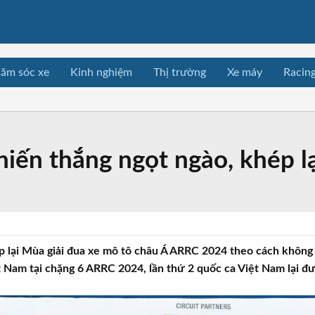
ăm sóc xe
Kinh nghiệm
Thị trường
Xe máy
Racin
ến thắng ngọt ngào, khép lạ
lại Mùa giải đua xe mô tô châu Á ARRC 2024 theo cách không t
 Nam tại chặng 6 ARRC 2024, lần thứ 2 quốc ca Việt Nam lại đư