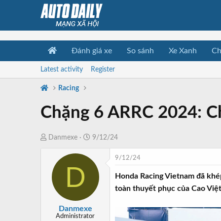
Đánh giá xe
So sánh
Xe Xanh
Ch
Latest activity
Register
Racing
Chặng 6 ARRC 2024: Chi
T
N
Danmexe
9/12/24
h
g
9/12/24
r
à
D
e
y
Honda Racing Vietnam đã khép 
a
b
toàn thuyết phục của Cao Việt
d
ắ
s
t
Danmexe
t
đ
Administrator