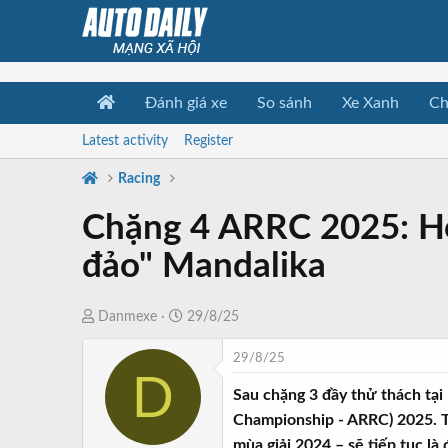
Đánh giá xe
So sánh
Xe Xanh
Ch
Latest activity
Register
Racing
Chặng 4 ARRC 2025: Ho
đảo" Mandalika
T
N
Danmexe
29/8/25
h
g
29/8/25
r
à
D
e
y
Sau chặng 3 đầy thử thách tại
a
b
Championship - ARRC) 2025. T
d
ắ
mùa giải 2024 – sẽ tiếp tục là