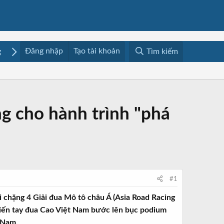
Đăng nhập
Tạo tài khoản
g
Mua bán
Media
Resources
Tìm kiếm
g cho hành trình "phá
#1
 chặng 4 Giải đua Mô tô châu Á (Asia Road Racing
kiến tay đua Cao Việt Nam bước lên bục podium
t Nam.