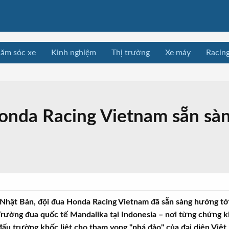
ăm sóc xe
Kinh nghiệm
Thị trường
Xe máy
Racin
nda Racing Vietnam sẵn sàn
 Nhật Bản, đội đua Honda Racing Vietnam đã sẵn sàng hướng tới
rường đua quốc tế Mandalika tại Indonesia – nơi từng chứng 
 đấu trường khốc liệt cho tham vọng "phá đảo" của đại diện Việ